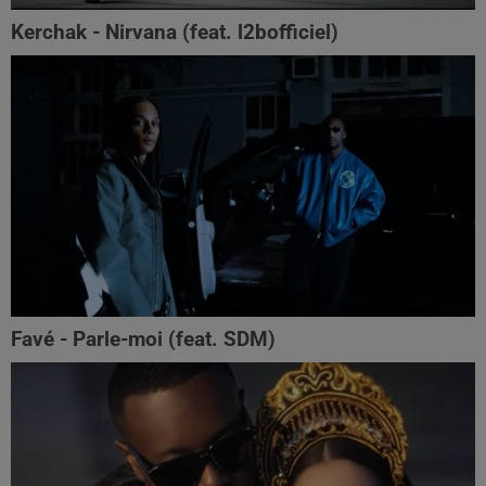
Kerchak - Nirvana (feat. ‪l2bofficiel‬)
Favé - Parle-moi (feat. SDM)