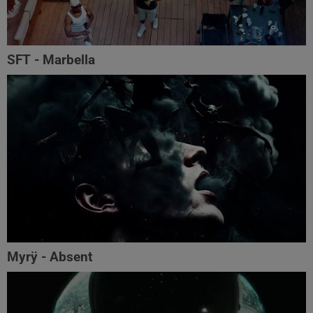
SFT - Marbella
Myrÿ - Absent