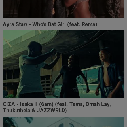
Ayra Starr - Who’s Dat Girl (feat. Rema)
CIZA - Isaka II (6am) (feat. Tems, Omah Lay,
Thukuthela & JAZZWRLD)