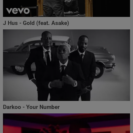
J Hus - Gold (feat. Asake)
Darkoo - Your Number