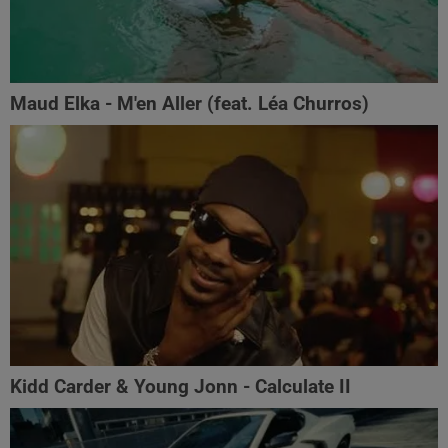
Maud Elka - M'en Aller (feat. Léa Churros)
Kidd Carder & Young Jonn - Calculate II