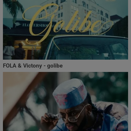
FOLA & Victony - golibe