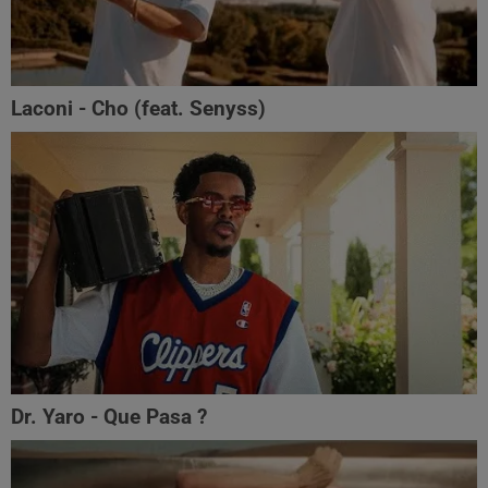
Laconi - Cho (feat. ‪Senyss)‬
Dr. Yaro - Que Pasa ?