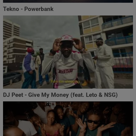
Tekno - Powerbank
DJ Peet - Give My Money (feat. Leto & NSG)