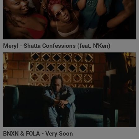
Meryl - Shatta Confessions (feat. N'Ken)
BNXN & FOLA - Very Soon