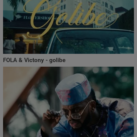
FOLA & Victony - golibe