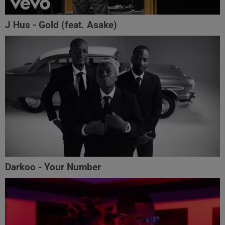
J Hus - Gold (feat. Asake)
Darkoo - Your Number