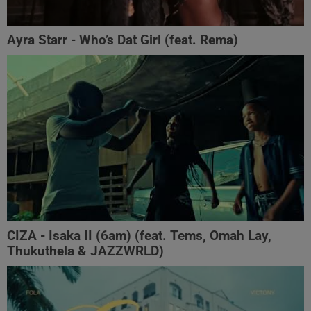
Ayra Starr - Who’s Dat Girl (feat. Rema)
CIZA - Isaka II (6am) (feat. Tems, Omah Lay,
Thukuthela & JAZZWRLD)