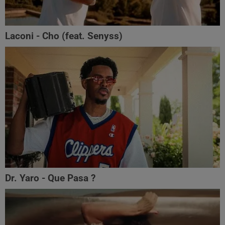
Laconi - Cho (feat. ‪Senyss)‬
Dr. Yaro - Que Pasa ?