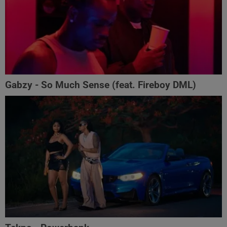
Gabzy - So Much Sense (feat. Fireboy DML)