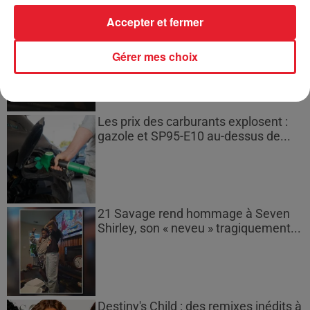
Accepter et fermer
Bouches-du-Rhône : les ossements
de deux militaires disparus...
Gérer mes choix
Les prix des carburants explosent :
gazole et SP95-E10 au-dessus de...
21 Savage rend hommage à Seven
Shirley, son « neveu » tragiquement...
Destiny's Child : des remixes inédits à