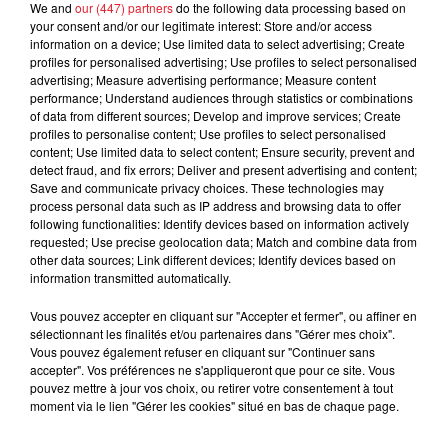
We and
our (447) partners
do the following data processing based on
your consent and/or our legitimate interest: Store and/or access
information on a device; Use limited data to select advertising; Create
profiles for personalised advertising; Use profiles to select personalised
advertising; Measure advertising performance; Measure content
Cassie met fin à une ex-escorte
performance; Understand audiences through statistics or combinations
masculine dans sa bataille...
of data from different sources; Develop and improve services; Create
profiles to personalise content; Use profiles to select personalised
content; Use limited data to select content; Ensure security, prevent and
detect fraud, and fix errors; Deliver and present advertising and content;
Save and communicate privacy choices. These technologies may
process personal data such as IP address and browsing data to offer
Des vitres tombent de la tour
following functionalities: Identify devices based on information actively
requested; Use precise geolocation data; Match and combine data from
Montparnasse : des désaccords
other data sources; Link different devices; Identify devices based on
entre...
information transmitted automatically.
Vous pouvez accepter en cliquant sur "Accepter et fermer", ou affiner en
sélectionnant les finalités et/ou partenaires dans "Gérer mes choix".
Vous pouvez également refuser en cliquant sur "Continuer sans
Incendies en Gironde : encore
accepter". Vos préférences ne s'appliqueront que pour ce site. Vous
plusieurs semaines avant
pouvez mettre à jour vos choix, ou retirer votre consentement à tout
l'extinction...
moment via le lien "Gérer les cookies" situé en bas de chaque page.