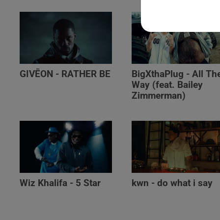
GIVĒON - RATHER BE
BigXthaPlug - All Th
Way (feat. Bailey
Zimmerman)
Wiz Khalifa - 5 Star
kwn - do what i say