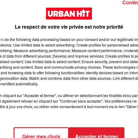
Contin
Le respect de votre vie privée est notre priorité
ers
do the following data processing based on your consent and/or our legitimate int
device; Use limited data to select advertising; Create profiles for personalised adver
vertising; Measure advertising performance; Measure content performance; Unders
Tink & Bryson Tiller -
Rick Ross - For The
ns of data from different sources; Develop and improve services; Create profiles to 
Can We Talk?
Money (feat. Pharre
alised content; Use limited data to select content; Ensure security, prevent and detect
ertising and content; Save and communicate privacy choices. These technologies
Williams)
and browsing data to offer following functionalities: Identify devices based on infor
eolocation data; Match and combine data from other data sources; Link different de
nsmitted automatically.
cliquant sur "Accepter et fermer", ou affiner en sélectionnant les finalités et/ou pa
 également refuser en cliquant sur "Continuer sans accepter". Vos préférences ne 
tre à jour vos choix, ou retirer votre consentement à tout moment via le lien "Gérer 
Sabrina - Alone
Lil Mosey - Selfish
Gérer mes choix
Accepter et fermer