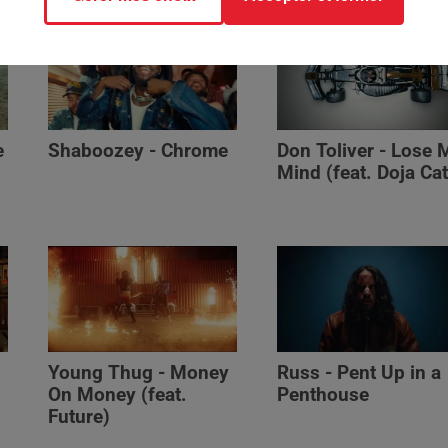
e
Shaboozey - Chrome
Don Toliver - Lose 
Mind (feat. Doja Cat
Young Thug - Money
Russ - Pent Up in a
On Money (feat.
Penthouse
Future)