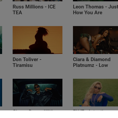
Russ Millions - ICE
Leon Thomas - Jus
TEA
How You Are
Don Toliver -
Ciara & Diamond
Tiramisu
Platnumz - Low
Ciara - Dance With
FAVE - Intentions
)
Me (feat. Tyga)