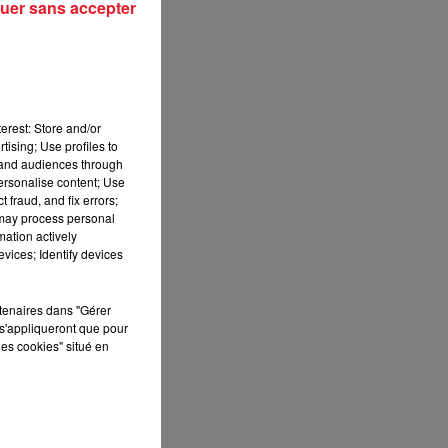
uer sans accepter
erest: Store and/or
tising; Use profiles to
tand audiences through
personalise content; Use
ll
 fraud, and fix errors;
 may process personal
mation actively
vices; Identify devices
rtenaires dans "Gérer
s'appliqueront que pour
les cookies" situé en