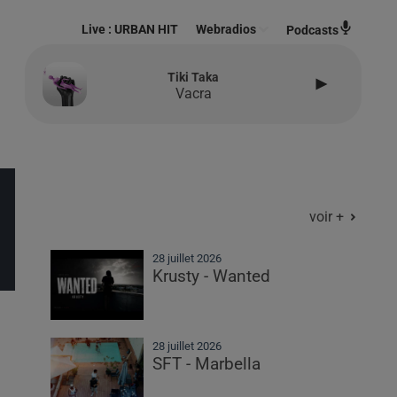
Live :
URBAN HIT
Webradios
Podcasts
Lost In The Fire (feat. The
Weeknd)
Gesaffelstein
voir +
28 juillet 2026
Krusty - Wanted
28 juillet 2026
SFT - Marbella