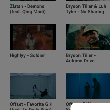
Zlatan - Demons
Bryson Tiller & Luh
(feat. Qing Madi)
Tyler - No Sharing
Highlyy - Soldier
Bryson Tiller -
Autumn Drive
Offset - Favorite Girl
Offset - Different
(feat. Ty Dolla $ign)
Species (feat. Gunna