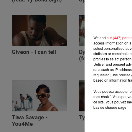
We and
our (447) partn
access information on a 
select personalised ad
Giveon - I can tell
Dyce - U GOTTA
statistics or combinatio
(feat. The Limba)
profiles to select person
Deliver and present adv
data such as IP address 
requested; Use precise g
based on information tra
Vous pouvez accepter en 
mes choix". Vous pouvez
ce site. Vous pouvez met
bas de chaque page.
Tiwa Savage -
Tyla - Bliss
You4Me