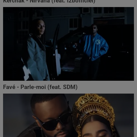
Kerchak - Nirvana (feat. ‪l2bofficiel‬)
Favé - Parle-moi (feat. SDM)