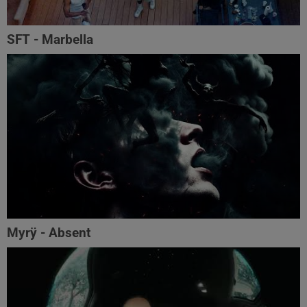
SFT - Marbella
Myrÿ - Absent