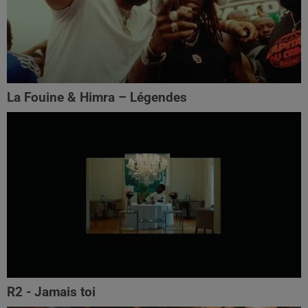
La Fouine & Himra – Légendes
R2 - Jamais toi