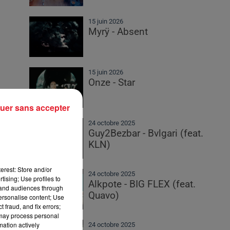
15 juin 2026
Myrÿ - Absent
15 juin 2026
Onze - Star
uer sans accepter
24 octobre 2025
Guy2Bezbar - Bvlgari (feat.
KLN)
erest: Store and/or
24 octobre 2025
tising; Use profiles to
Alkpote - BIG FLEX (feat.
tand audiences through
Quavo)
personalise content; Use
 fraud, and fix errors;
 may process personal
mation actively
24 octobre 2025