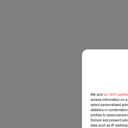
We and
our (447) partn
access information on a 
select personalised ad
statistics or combinatio
profiles to select person
Deliver and present adv
data such as IP address 