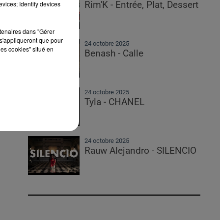
vices; Identify devices
Rim'K - Entrée, Plat, Dessert
rtenaires dans "Gérer
s'appliqueront que pour
24 octobre 2025
les cookies" situé en
Benash - Calle
24 octobre 2025
Tyla - CHANEL
24 octobre 2025
Rauw Alejandro - SILENCIO