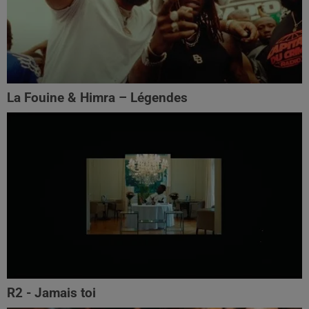
La Fouine & Himra – Légendes
R2 - Jamais toi