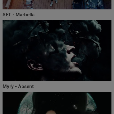
SFT - Marbella
Myrÿ - Absent