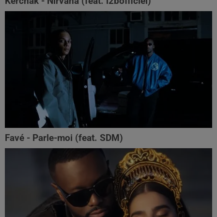
Kerchak - Nirvana (feat. ‪l2bofficiel‬)
Favé - Parle-moi (feat. SDM)