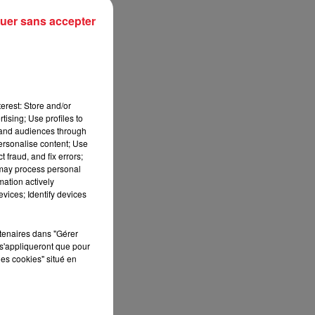
uer sans accepter
erest: Store and/or
tising; Use profiles to
tand audiences through
personalise content; Use
 fraud, and fix errors;
 may process personal
mation actively
vices; Identify devices
rtenaires dans "Gérer
s'appliqueront que pour
les cookies" situé en
G
,