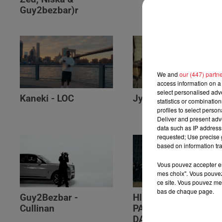
Guy2bezbar)r
We and
our (447) partn
access information on a 
select personalised ad
Kaneki - LOC
Jyeuhair - AH BON
statistics or combinatio
profiles to select person
Deliver and present adv
data such as IP address 
requested; Use precise g
based on information tra
Vous pouvez accepter en 
mes choix". Vous pouvez
ce site. Vous pouvez met
bas de chaque page.
Guy2Bezbar -
HIMRA, NINHO, NO
Cullinan
PAIN NO GAIN -
DANS LE DOS