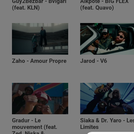
Guy2Bezbar - Bvlgari
Alkpote - BIG FLEX
(feat. KLN)
(feat. Quavo)
Zaho - Amour Propre
Jarod - V6
Gradur - Le
Siaka & Dr. Yaro - Le
mouvement (feat.
Limites
Zed, Niska &