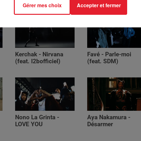
Gérer mes choix
Accepter et fermer
Kerchak - Nirvana
Favé - Parle-moi
(feat. ‪l2bofficiel‬)
(feat. SDM)
Nono La Grinta -
Aya Nakamura -
LOVE YOU
Désarmer