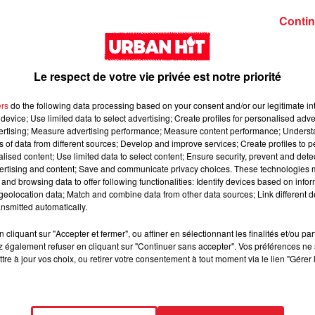
Contin
Le respect de votre vie privée est notre priorité
ers
do the following data processing based on your consent and/or our legitimate int
device; Use limited data to select advertising; Create profiles for personalised adver
vertising; Measure advertising performance; Measure content performance; Unders
Zed - Loyal
Guy2Bezbar - Big
ns of data from different sources; Develop and improve services; Create profiles to 
mama
alised content; Use limited data to select content; Ensure security, prevent and detect
ertising and content; Save and communicate privacy choices. These technologies
and browsing data to offer following functionalities: Identify devices based on infor
eolocation data; Match and combine data from other data sources; Link different de
nsmitted automatically.
cliquant sur "Accepter et fermer", ou affiner en sélectionnant les finalités et/ou pa
 également refuser en cliquant sur "Continuer sans accepter". Vos préférences ne 
tre à jour vos choix, ou retirer votre consentement à tout moment via le lien "Gérer 
GUIZMO - T’CHALLA
NAZA - BANG BAN
BANG (feat. Keblack
Gradur & Dadi)