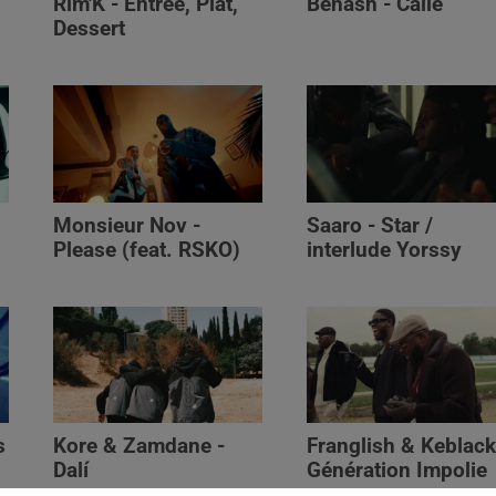
Rim'K - Entrée, Plat,
Benash - Calle
Dessert
Monsieur Nov‬ -
Saaro - Star /
Please (feat. RSKO)
interlude Yorssy
s
Kore & Zamdane -
Franglish & Keblack
Dalí
Génération Impolie