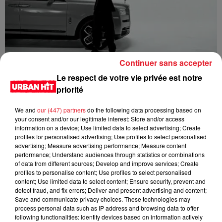
Continuer sans accepter
Guy2Bezbar - Cullinan
Le respect de votre vie privée est notre
priorité
We and
our (447) partners
do the following data processing based on
your consent and/or our legitimate interest: Store and/or access
information on a device; Use limited data to select advertising; Create
profiles for personalised advertising; Use profiles to select personalised
advertising; Measure advertising performance; Measure content
performance; Understand audiences through statistics or combinations
of data from different sources; Develop and improve services; Create
profiles to personalise content; Use profiles to select personalised
content; Use limited data to select content; Ensure security, prevent and
detect fraud, and fix errors; Deliver and present advertising and content;
Save and communicate privacy choices. These technologies may
HIMRA, NINHO, NO PAIN NO GAIN - DANS LE DOS
process personal data such as IP address and browsing data to offer
following functionalities: Identify devices based on information actively