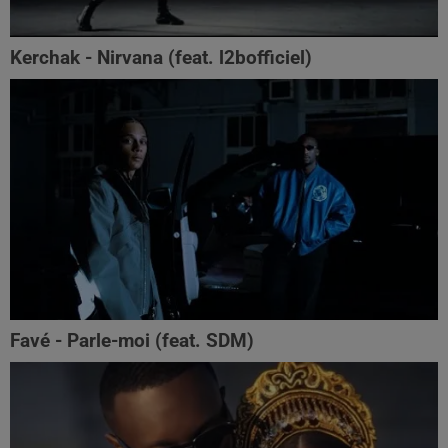
Kerchak - Nirvana (feat. ‪l2bofficiel‬)
Favé - Parle-moi (feat. SDM)