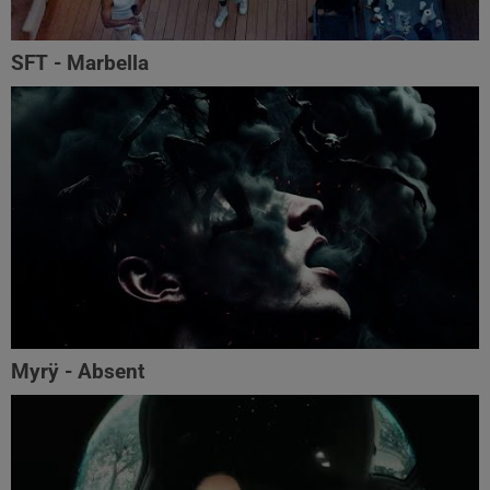
SFT - Marbella
Myrÿ - Absent