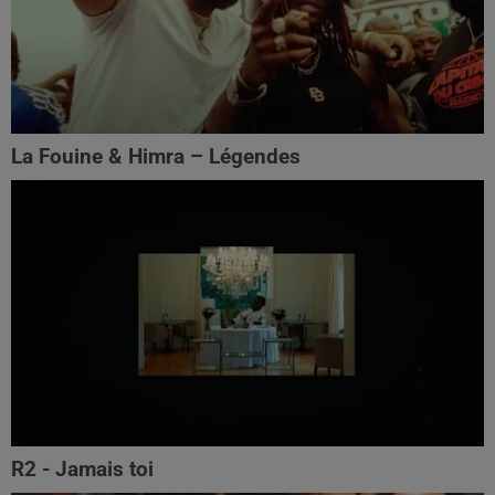
La Fouine & Himra – Légendes
R2 - Jamais toi