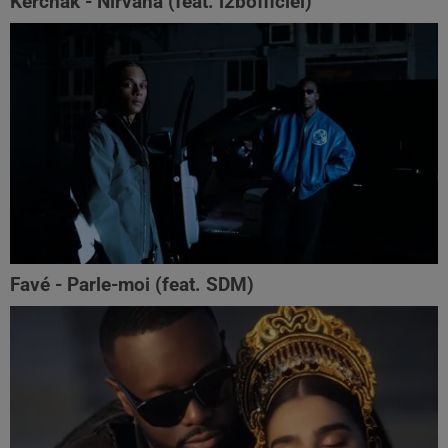
Kerchak - Nirvana (feat. ‪l2bofficiel‬)
Favé - Parle-moi (feat. SDM)