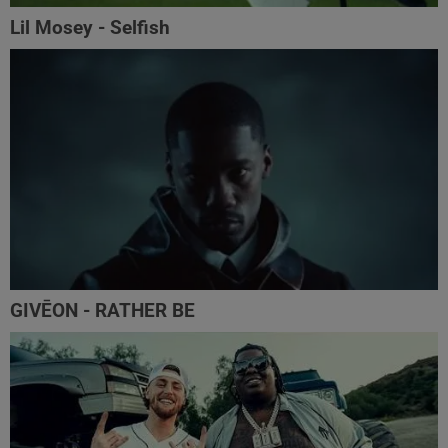
Lil Mosey - Selfish
GIVĒON - RATHER BE