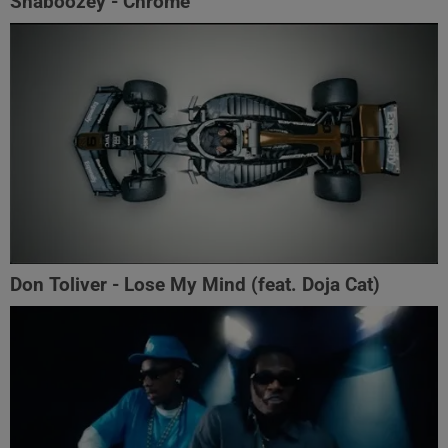
Shaboozey - Chrome
Don Toliver - Lose My Mind (feat. Doja Cat)