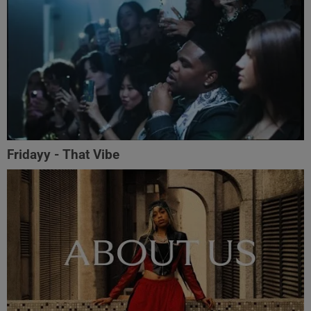
Fridayy - That Vibe