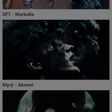
SFT - Marbella
Myrÿ - Absent