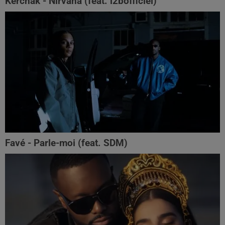
Kerchak - Nirvana (feat. ‪l2bofficiel‬)
Favé - Parle-moi (feat. SDM)