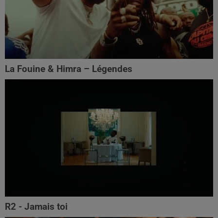
La Fouine & Himra – Légendes
R2 - Jamais toi