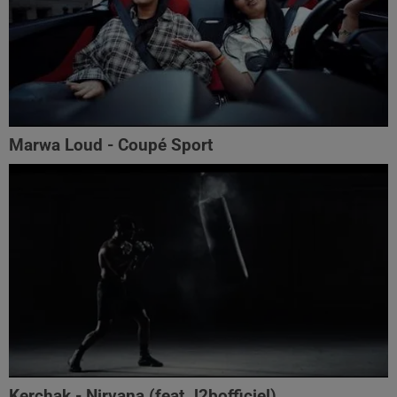
Marwa Loud - Coupé Sport
Kerchak - Nirvana (feat. ‪l2bofficiel‬)