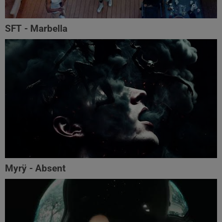
SFT - Marbella
Myrÿ - Absent