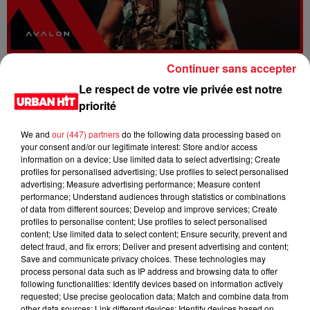
Dystinct - Yama
Continuer sans accepter
Le respect de votre vie privée est notre
priorité
We and
our (447) partners
do the following data processing based on
your consent and/or our legitimate interest: Store and/or access
information on a device; Use limited data to select advertising; Create
profiles for personalised advertising; Use profiles to select personalised
advertising; Measure advertising performance; Measure content
performance; Understand audiences through statistics or combinations
of data from different sources; Develop and improve services; Create
profiles to personalise content; Use profiles to select personalised
content; Use limited data to select content; Ensure security, prevent and
detect fraud, and fix errors; Deliver and present advertising and content;
Save and communicate privacy choices. These technologies may
FOLA & Victony - golibe
process personal data such as IP address and browsing data to offer
following functionalities: Identify devices based on information actively
requested; Use precise geolocation data; Match and combine data from
other data sources; Link different devices; Identify devices based on