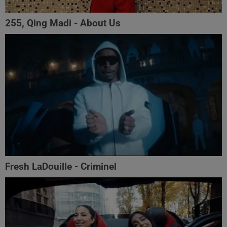
255, Qing Madi - About Us
Fresh LaDouille - Criminel