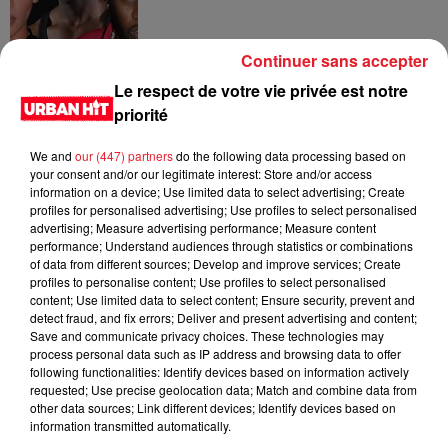
Continuer sans accepter
Des vitres tombent de la tour
Le respect de votre vie privée est notre
Montparnasse : des désaccords
priorité
entre...
We and
our (447) partners
do the following data processing based on
your consent and/or our legitimate interest: Store and/or access
information on a device; Use limited data to select advertising; Create
Incendies en Gironde : encore
profiles for personalised advertising; Use profiles to select personalised
plusieurs semaines avant
advertising; Measure advertising performance; Measure content
l'extinction...
performance; Understand audiences through statistics or combinations
of data from different sources; Develop and improve services; Create
profiles to personalise content; Use profiles to select personalised
content; Use limited data to select content; Ensure security, prevent and
detect fraud, and fix errors; Deliver and present advertising and content;
Save and communicate privacy choices. These technologies may
Bouches-du-Rhône : les ossements
process personal data such as IP address and browsing data to offer
de deux militaires disparus...
following functionalities: Identify devices based on information actively
requested; Use precise geolocation data; Match and combine data from
other data sources; Link different devices; Identify devices based on
information transmitted automatically.