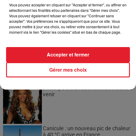
Vous pouvez accepter en cliquant sur "Accepter et fermer", ou affiner en
Les prix des carburants explosent :
sélectionnant les finalités et/ou partenaires dans "Gérer mes choix".
gazole et SP95-E10 au-dessus de...
Vous pouvez également refuser en cliquant sur "Continuer sans
accepter". Vos préférences ne s'appliqueront que pour ce site. Vous
pouvez mettre à jour vos choix, ou retirer votre consentement à tout
moment via le lien "Gérer les cookies" situé en bas de chaque page.
21 Savage rend hommage à Seven
Shirley, son « neveu » tragiquement...
Accepter et fermer
Gérer mes choix
Destiny's Child : des remixes inédits à
venir
Canicule : un nouveau pic de chaleur
à 40 °C arrive en France