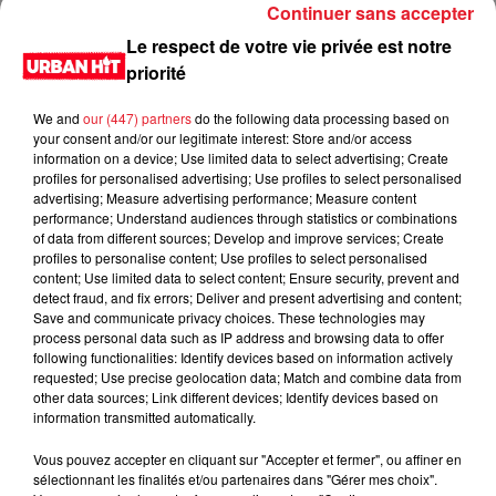
anniversaire entre les murs de la prison de Fort Dix. Retour
Continuer sans accepter
sur une journée singulière pour l'icône du...
Le respect de votre vie privée est notre
priorité
We and
our (447) partners
do the following data processing based on
your consent and/or our legitimate interest: Store and/or access
information on a device; Use limited data to select advertising; Create
profiles for personalised advertising; Use profiles to select personalised
advertising; Measure advertising performance; Measure content
performance; Understand audiences through statistics or combinations
of data from different sources; Develop and improve services; Create
profiles to personalise content; Use profiles to select personalised
content; Use limited data to select content; Ensure security, prevent and
detect fraud, and fix errors; Deliver and present advertising and content;
Save and communicate privacy choices. These technologies may
process personal data such as IP address and browsing data to offer
7 novembre 2025
following functionalities: Identify devices based on information actively
Tension entre Orelsan et Mbappé, nouveau
requested; Use precise geolocation data; Match and combine data from
propriétaire du SM Caen
other data sources; Link different devices; Identify devices based on
Le monde du rap et celui du football s'entrechoquent avec
information transmitted automatically.
Orelsan qui lance une pique à Kylian Mbappé sur la gestion
Vous pouvez accepter en cliquant sur "Accepter et fermer", ou affiner en
du SM Caen, entraînant une réplique...
sélectionnant les finalités et/ou partenaires dans "Gérer mes choix".