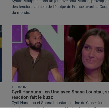
Kylian Mbappé a pris un jet privé pour Madrid, provoqua
des tensions au sein de l'équipe de France avant la Coup
du monde.
15 juin 2026
Cyril Hanouna : en Une avec Shana Loustau, s
réaction fait le buzz
Cyril Hanouna et Shana Loustau en Une de Closer, leur
proximité suscite des rumeurs. L'animateur réagit avec