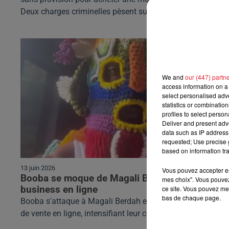
Deux charges criminelles pèsent sur lui.
We and
our (447) partn
access information on a 
select personalised ad
statistics or combinatio
profiles to select person
Deliver and present adv
data such as IP address 
requested; Use precise g
based on information tra
13 juin 2026
Vous pouvez accepter en 
Booba se moque de Magali Berdah et de son
mes choix". Vous pouvez
ce site. Vous pouvez met
business en ligne
bas de chaque page.
Booba s'attaque à Magali Berdah et son nouveau busines
de vente en ligne, intensifiant leur conflit public.