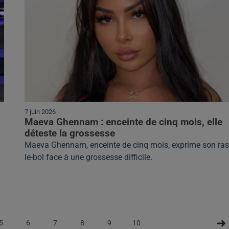
7 juin 2026
Maeva Ghennam : enceinte de cinq mois, elle
déteste la grossesse
Maeva Ghennam, enceinte de cinq mois, exprime son ras
le-bol face à une grossesse difficile.
5
6
7
8
9
10