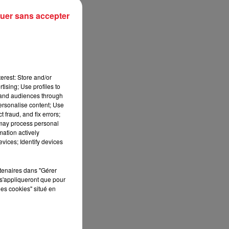
uer sans accepter
erest: Store and/or
tising; Use profiles to
tand audiences through
personalise content; Use
 fraud, and fix errors;
 may process personal
mation actively
vices; Identify devices
rtenaires dans "Gérer
s'appliqueront que pour
les cookies" situé en