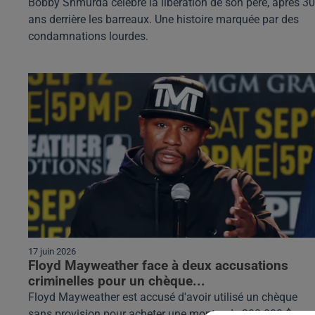
Bobby Shmurda célèbre la libération de son père, après 30
ans derrière les barreaux. Une histoire marquée par des
condamnations lourdes.
17 juin 2026
Floyd Mayweather face à deux accusations
criminelles pour un chèque...
Floyd Mayweather est accusé d'avoir utilisé un chèque
sans provision pour acheter une montre de 200 000 $.