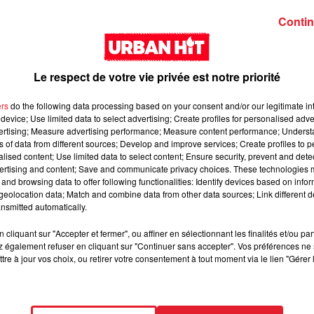
humour.
Contin
Le respect de votre vie privée est notre priorité
ers
do the following data processing based on your consent and/or our legitimate int
device; Use limited data to select advertising; Create profiles for personalised adver
vertising; Measure advertising performance; Measure content performance; Unders
ns of data from different sources; Develop and improve services; Create profiles to 
alised content; Use limited data to select content; Ensure security, prevent and detect
ertising and content; Save and communicate privacy choices. These technologies
and browsing data to offer following functionalities: Identify devices based on infor
eolocation data; Match and combine data from other data sources; Link different de
nsmitted automatically.
13 juin 2026
cliquant sur "Accepter et fermer", ou affiner en sélectionnant les finalités et/ou pa
Tiger Woods frais et reposé après sa cure de
 également refuser en cliquant sur "Continuer sans accepter". Vos préférences ne 
tre à jour vos choix, ou retirer votre consentement à tout moment via le lien "Gérer 
désintoxication
s
Tiger Woods apparaît en pleine forme après sa cure de
désintoxication, prêt à affronter ses défis.