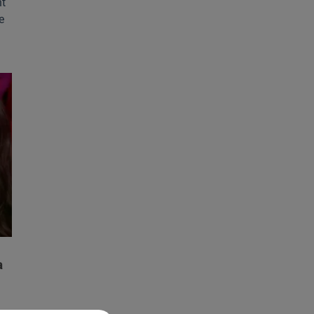
nt
e
a