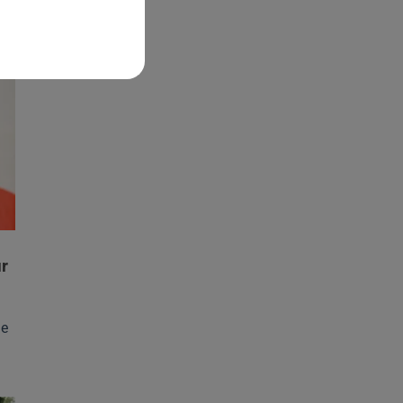
ur
le