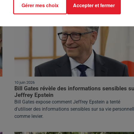
Gérer mes choix
Accepter et fermer
10 juin 2026
Bill Gates révèle des informations sensibles s
Jeffrey Epstein
Bill Gates expose comment Jeffrey Epstein a tenté
d'utiliser des informations sensibles sur sa vie personnel
comme levier.