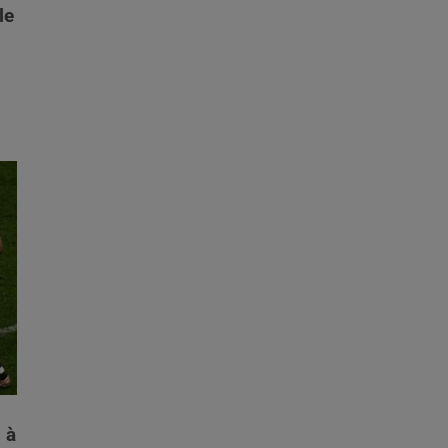
le
 à