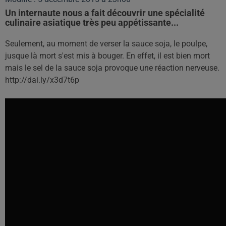
Un internaute nous a fait découvrir une spécialité
culinaire asiatique très peu appétissante...
Seulement, au moment de verser la sauce soja, le poulpe,
jusque là mort s'est mis à bouger. En effet, il est bien mort
mais le sel de la sauce soja provoque une réaction nerveuse.
http://dai.ly/x3d7t6p