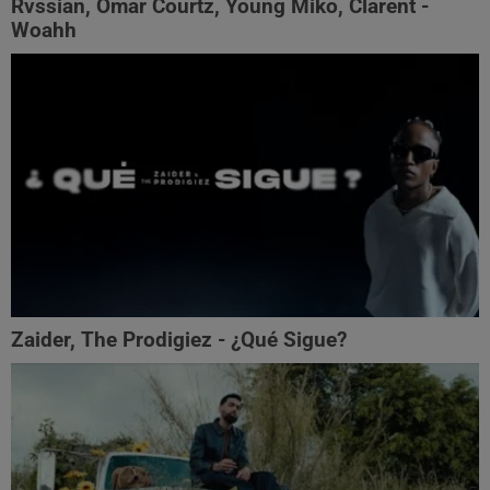
Rvssian, Omar Courtz, Young Miko, Clarent -
Woahh
Zaider, The Prodigiez - ¿Qué Sigue?