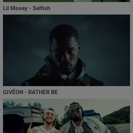
Lil Mosey - Selfish
GIVĒON - RATHER BE