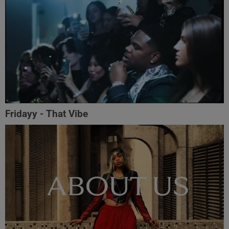
Fridayy - That Vibe