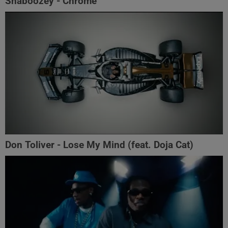
Shaboozey - Chrome
Don Toliver - Lose My Mind (feat. Doja Cat)