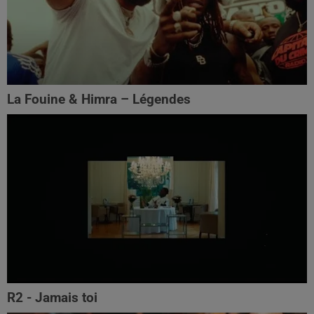
La Fouine & Himra – Légendes
R2 - Jamais toi