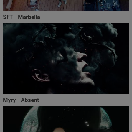
SFT - Marbella
Myrÿ - Absent