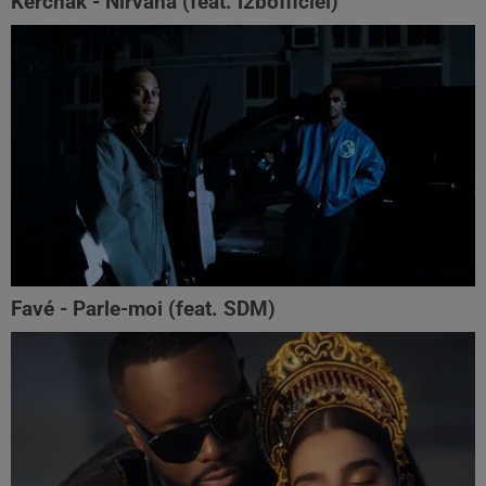
Kerchak - Nirvana (feat. ‪l2bofficiel‬)
Favé - Parle-moi (feat. SDM)