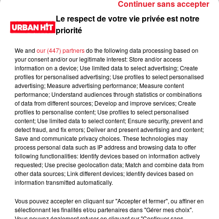
Continuer sans accepter
Le respect de votre vie privée est notre
priorité
We and
our (447) partners
do the following data processing based on
your consent and/or our legitimate interest: Store and/or access
information on a device; Use limited data to select advertising; Create
profiles for personalised advertising; Use profiles to select personalised
advertising; Measure advertising performance; Measure content
performance; Understand audiences through statistics or combinations
of data from different sources; Develop and improve services; Create
0:00
3 min 25 sec
profiles to personalise content; Use profiles to select personalised
content; Use limited data to select content; Ensure security, prevent and
detect fraud, and fix errors; Deliver and present advertising and content;
Save and communicate privacy choices. These technologies may
process personal data such as IP address and browsing data to offer
26 janvier 2022 - 3 min 25 sec
following functionalities: Identify devices based on information actively
requested; Use precise geolocation data; Match and combine data from
Sondage clôturé du 26/01/2022
other data sources; Link different devices; Identify devices based on
information transmitted automatically.
Du lundi au vendredi, de 6h à 09h, retrouvez Evan, Sandro,
Aline et Laura pour vous réveiller sur Urban hit. Au
Vous pouvez accepter en cliquant sur "Accepter et fermer", ou affiner en
sélectionnant les finalités et/ou partenaires dans "Gérer mes choix".
programme : le jeu des 30 secondes chrono, le sondage du
Vous pouvez également refuser en cliquant sur "Continuer sans