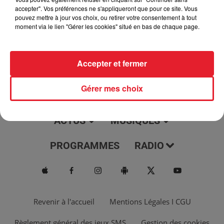
jour, l'info moulaga, le saviez-vous...
accepter". Vos préférences ne s'appliqueront que pour ce site. Vous
pouvez mettre à jour vos choix, ou retirer votre consentement à tout
moment via le lien "Gérer les cookies" situé en bas de chaque page.
Accepter et fermer
Gérer mes choix
ACTUS
MUSIQUES
PROGRAMMES
RADIO
Revenir à l'accueil
Mentions Légales I CGU
Règlement général des jeux SMS
Gestion des cookies