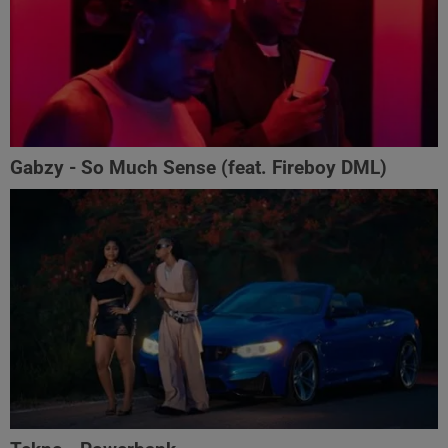
Gabzy - So Much Sense (feat. Fireboy DML)