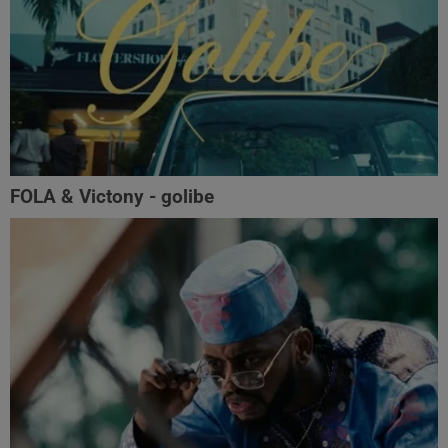
FOLA & Victony - golibe