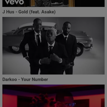
J Hus - Gold (feat. Asake)
Darkoo - Your Number