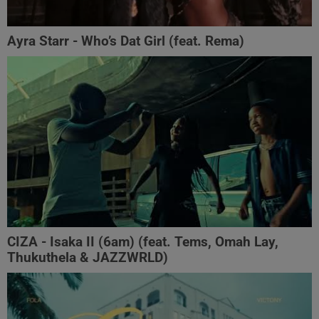
Ayra Starr - Who’s Dat Girl (feat. Rema)
CIZA - Isaka II (6am) (feat. Tems, Omah Lay,
Thukuthela & JAZZWRLD)