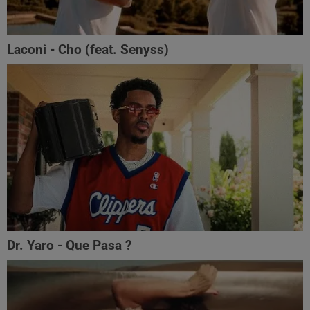
Laconi - Cho (feat. ‪Senyss)‬
Dr. Yaro - Que Pasa ?