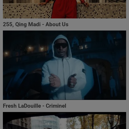
255, Qing Madi - About Us
Fresh LaDouille - Criminel