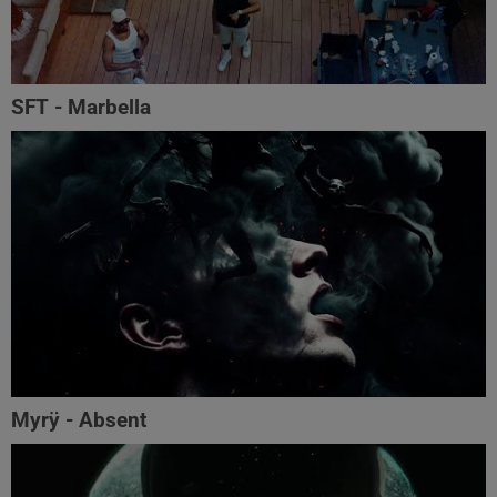
SFT - Marbella
Myrÿ - Absent