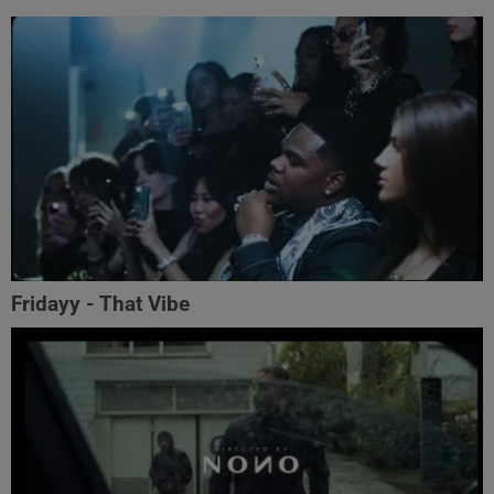
Fridayy - That Vibe