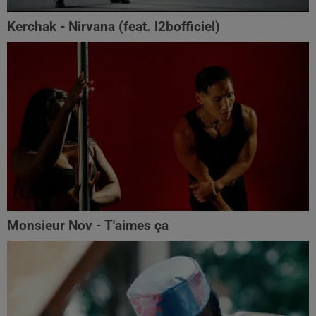
Kerchak - Nirvana (feat. ‪l2bofficiel‬)
Monsieur Nov - T'aimes ça