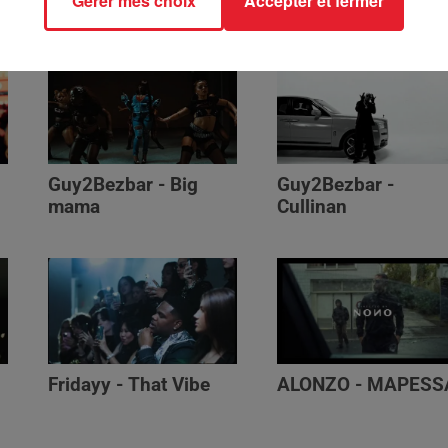
Gérer mes choix
Accepter et fermer
Génération Impolie
Guy2Bezbar - Big
Guy2Bezbar -
mama
Cullinan
Fridayy - That Vibe
ALONZO - MAPESS