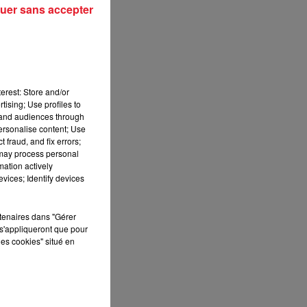
uer sans accepter
erest: Store and/or
tising; Use profiles to
tand audiences through
personalise content; Use
 fraud, and fix errors;
 may process personal
mation actively
vices; Identify devices
rtenaires dans "Gérer
s'appliqueront que pour
les cookies" situé en