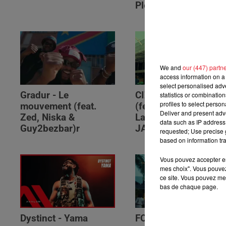
Please (feat. RSKO)
We and
our (447) partn
access information on a 
select personalised ad
Gradur - Le
CIZA - Isaka II (6am)
statistics or combinatio
profiles to select person
mouvement (feat.
(feat. Tems, Omah
Deliver and present adv
Zed, Niska &
Lay, Thukuthela &
data such as IP address 
Guy2bezbar)r
JAZZWRLD)
requested; Use precise g
based on information tra
Vous pouvez accepter en 
mes choix". Vous pouvez
ce site. Vous pouvez met
bas de chaque page.
Dystinct - Yama
FOLA & Victony -