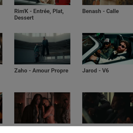
Rim'K - Entrée, Plat,
Benash - Calle
Dessert
Zaho - Amour Propre
Jarod - V6
Ayra Starr - Who’s Dat
Saaro - Star /