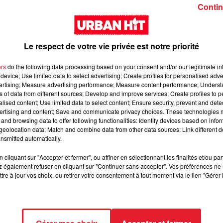
Girl (feat. Rema)
interlude Yorssy
Contin
Le respect de votre vie privée est notre priorité
ers
do the following data processing based on your consent and/or our legitimate int
device; Use limited data to select advertising; Create profiles for personalised adver
vertising; Measure advertising performance; Measure content performance; Unders
Siaka & Dr. Yaro - Les
Kore & Zamdane -
ns of data from different sources; Develop and improve services; Create profiles to 
alised content; Use limited data to select content; Ensure security, prevent and detect
Limites
Dalí
ertising and content; Save and communicate privacy choices. These technologies
and browsing data to offer following functionalities: Identify devices based on infor
eolocation data; Match and combine data from other data sources; Link different de
nsmitted automatically.
cliquant sur "Accepter et fermer", ou affiner en sélectionnant les finalités et/ou pa
 également refuser en cliquant sur "Continuer sans accepter". Vos préférences ne 
tre à jour vos choix, ou retirer votre consentement à tout moment via le lien "Gérer 
Franglish & Keblack -
Kaneki - LOC