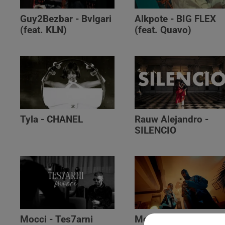
Guy2Bezbar - Bvlgari
Alkpote - BIG FLEX
(feat. KLN)
(feat. Quavo)
Tyla - CHANEL
Rauw Alejandro -
SILENCIO
Mocci - Tes7arni
Monsieur Nov‬ -