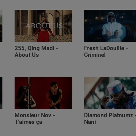
255, Qing Madi -
Fresh LaDouille -
,
About Us
Criminel
Monsieur Nov -
Diamond Platnumz 
T'aimes ça
Nani