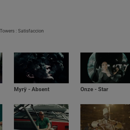
Towers : Satisfaccion
Myrÿ - Absent
Onze - Star