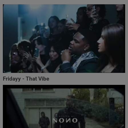
Fridayy - That Vibe