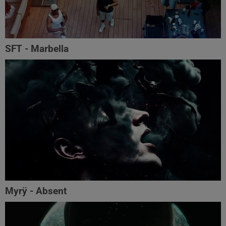
SFT - Marbella
Myrÿ - Absent