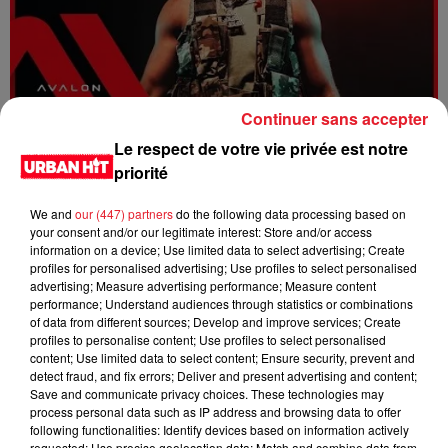
Continuer sans accepter
Dystinct - Yama
Le respect de votre vie privée est notre
priorité
We and
our (447) partners
do the following data processing based on
your consent and/or our legitimate interest: Store and/or access
information on a device; Use limited data to select advertising; Create
profiles for personalised advertising; Use profiles to select personalised
advertising; Measure advertising performance; Measure content
performance; Understand audiences through statistics or combinations
of data from different sources; Develop and improve services; Create
profiles to personalise content; Use profiles to select personalised
content; Use limited data to select content; Ensure security, prevent and
detect fraud, and fix errors; Deliver and present advertising and content;
Save and communicate privacy choices. These technologies may
process personal data such as IP address and browsing data to offer
FOLA & Victony - golibe
following functionalities: Identify devices based on information actively
requested; Use precise geolocation data; Match and combine data from