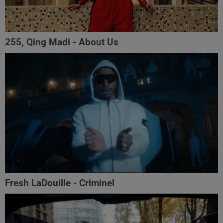
255, Qing Madi - About Us
Fresh LaDouille - Criminel