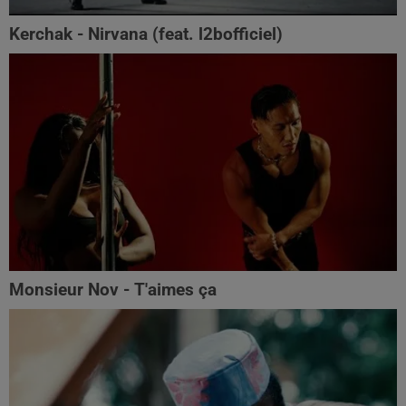
Kerchak - Nirvana (feat. ‪l2bofficiel‬)
Monsieur Nov - T'aimes ça