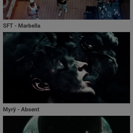
SFT - Marbella
Myrÿ - Absent