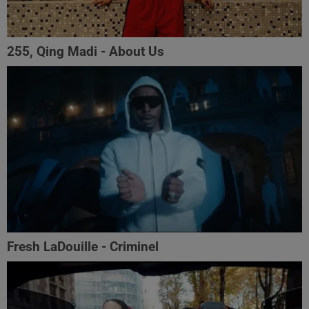
255, Qing Madi - About Us
Fresh LaDouille - Criminel