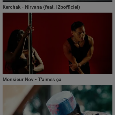
Kerchak - Nirvana (feat. ‪l2bofficiel‬)
Monsieur Nov - T'aimes ça