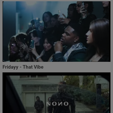
Fridayy - That Vibe