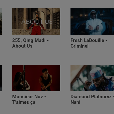
255, Qing Madi -
Fresh LaDouille -
,
About Us
Criminel
Monsieur Nov -
Diamond Platnumz 
T'aimes ça
Nani