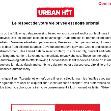
Girl (feat. Rema)
interlude Yorssy
Contin
Le respect de votre vie privée est notre priorité
ers
do the following data processing based on your consent and/or our legitimate int
device; Use limited data to select advertising; Create profiles for personalised adver
vertising; Measure advertising performance; Measure content performance; Unders
Siaka & Dr. Yaro - Les
Kore & Zamdane -
ns of data from different sources; Develop and improve services; Create profiles to 
alised content; Use limited data to select content; Ensure security, prevent and detect
Limites
Dalí
ertising and content; Save and communicate privacy choices. These technologies
and browsing data to offer following functionalities: Identify devices based on infor
eolocation data; Match and combine data from other data sources; Link different de
nsmitted automatically.
cliquant sur "Accepter et fermer", ou affiner en sélectionnant les finalités et/ou pa
 également refuser en cliquant sur "Continuer sans accepter". Vos préférences ne 
tre à jour vos choix, ou retirer votre consentement à tout moment via le lien "Gérer 
Franglish & Keblack -
Kaneki - LOC