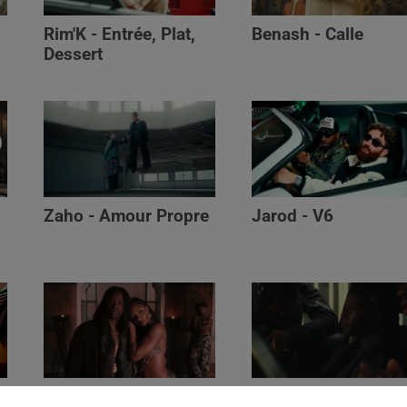
Rim'K - Entrée, Plat,
Benash - Calle
Dessert
Zaho - Amour Propre
Jarod - V6
Ayra Starr - Who’s Dat
Saaro - Star /