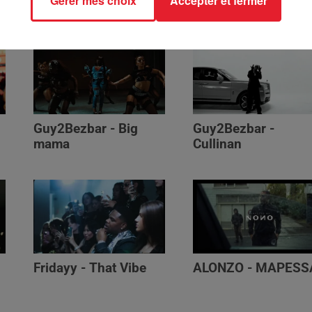
Gérer mes choix
Accepter et fermer
Génération Impolie
Guy2Bezbar - Big
Guy2Bezbar -
mama
Cullinan
Fridayy - That Vibe
ALONZO - MAPESS