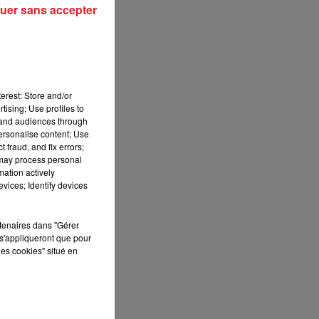
uer sans accepter
erest: Store and/or
tising; Use profiles to
tand audiences through
personalise content; Use
 fraud, and fix errors;
 may process personal
mation actively
vices; Identify devices
rtenaires dans "Gérer
s'appliqueront que pour
les cookies" situé en