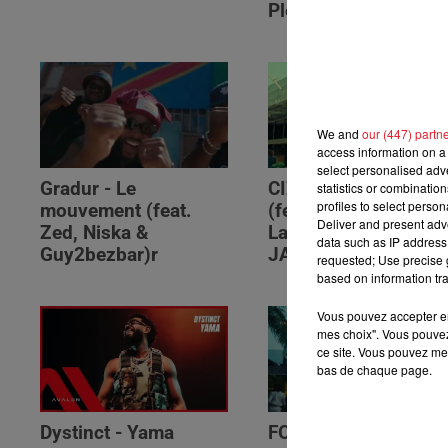
Please (feat. RSKO)
We and
our (447) partn
access information on a 
select personalised ad
Gradur - Le
CIZA - Isaka II (6am)
statistics or combinatio
profiles to select person
mouvement (feat.
(feat. Tems, Omah
Deliver and present adv
Zed, Niska &
Lay, Thukuthela &
data such as IP address 
Guy2bezbar)r
JAZZWRLD)
requested; Use precise g
based on information tra
Vous pouvez accepter en 
mes choix". Vous pouvez
ce site. Vous pouvez met
bas de chaque page.
Dystinct - Yama
FOLA & Victony -