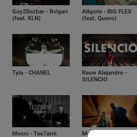
Guy2Bezbar - Bvlgari
Alkpote - BIG FLEX
(feat. KLN)
(feat. Quavo)
Tyla - CHANEL
Rauw Alejandro -
SILENCIO
Mocci - Tes7arni
Monsieur Nov‬ -