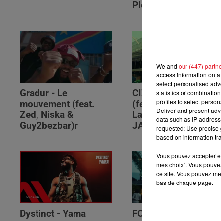
Please (feat. RSKO)
We and
our (447) partn
access information on a 
select personalised ad
Gradur - Le
CIZA - Isaka II (6am)
statistics or combinatio
profiles to select person
mouvement (feat.
(feat. Tems, Omah
Deliver and present adv
Zed, Niska &
Lay, Thukuthela &
data such as IP address 
Guy2bezbar)r
JAZZWRLD)
requested; Use precise g
based on information tra
Vous pouvez accepter en 
mes choix". Vous pouvez
ce site. Vous pouvez met
bas de chaque page.
Dystinct - Yama
FOLA & Victony -