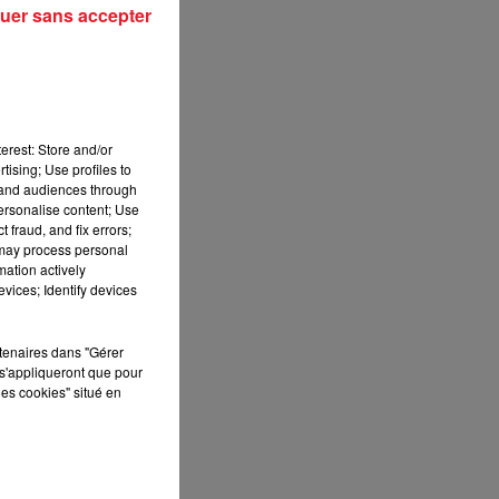
uer sans accepter
erest: Store and/or
tising; Use profiles to
tand audiences through
personalise content; Use
 fraud, and fix errors;
 may process personal
mation actively
vices; Identify devices
rtenaires dans "Gérer
s'appliqueront que pour
les cookies" situé en