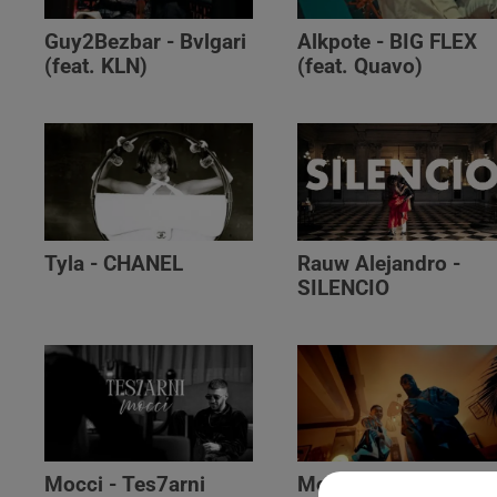
Guy2Bezbar - Bvlgari
Alkpote - BIG FLEX
(feat. KLN)
(feat. Quavo)
Tyla - CHANEL
Rauw Alejandro -
SILENCIO
Mocci - Tes7arni
Monsieur Nov‬ -