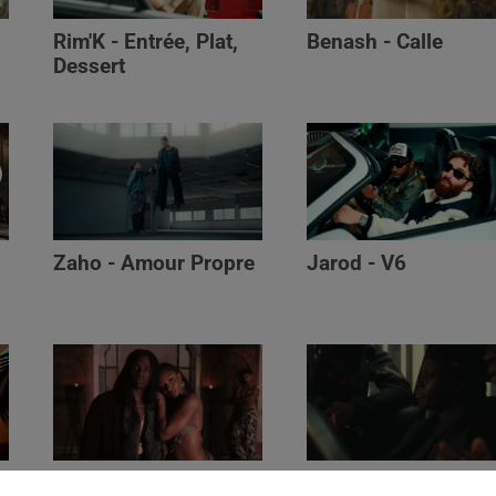
Rim'K - Entrée, Plat,
Benash - Calle
Dessert
Zaho - Amour Propre
Jarod - V6
Ayra Starr - Who’s Dat
Saaro - Star /