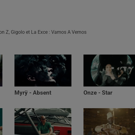
on Z, Gigolo et La Exce : Vamos A Vernos
Myrÿ - Absent
Onze - Star