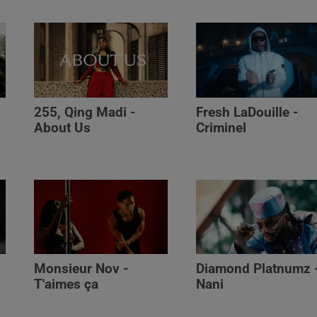
255, Qing Madi -
Fresh LaDouille -
,
About Us
Criminel
Monsieur Nov -
Diamond Platnumz 
T'aimes ça
Nani