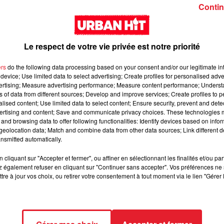
Girl (feat. Rema)
interlude Yorssy
Contin
Le respect de votre vie privée est notre priorité
ers
do the following data processing based on your consent and/or our legitimate int
device; Use limited data to select advertising; Create profiles for personalised adver
vertising; Measure advertising performance; Measure content performance; Unders
Siaka & Dr. Yaro - Les
Kore & Zamdane -
ns of data from different sources; Develop and improve services; Create profiles to 
alised content; Use limited data to select content; Ensure security, prevent and detect
Limites
Dalí
ertising and content; Save and communicate privacy choices. These technologies
and browsing data to offer following functionalities: Identify devices based on infor
eolocation data; Match and combine data from other data sources; Link different de
nsmitted automatically.
cliquant sur "Accepter et fermer", ou affiner en sélectionnant les finalités et/ou pa
 également refuser en cliquant sur "Continuer sans accepter". Vos préférences ne 
tre à jour vos choix, ou retirer votre consentement à tout moment via le lien "Gérer 
Franglish & Keblack -
Kaneki - LOC