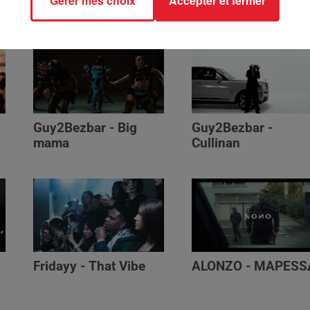
Gérer mes choix
Accepter et fermer
Génération Impolie
Guy2Bezbar - Big
Guy2Bezbar -
mama
Cullinan
Fridayy - That Vibe
ALONZO - MAPESS