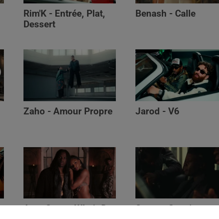
Rim'K - Entrée, Plat,
Benash - Calle
Dessert
Zaho - Amour Propre
Jarod - V6
Ayra Starr - Who’s Dat
Saaro - Star /