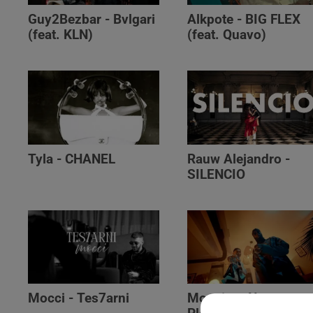
Guy2Bezbar - Bvlgari
Alkpote - BIG FLEX
(feat. KLN)
(feat. Quavo)
Tyla - CHANEL
Rauw Alejandro -
SILENCIO
Mocci - Tes7arni
Monsieur Nov‬ -