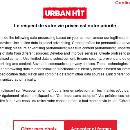
Girl (feat. Rema)
interlude Yorssy
Contin
Le respect de votre vie privée est notre priorité
ers
do the following data processing based on your consent and/or our legitimate int
device; Use limited data to select advertising; Create profiles for personalised adver
vertising; Measure advertising performance; Measure content performance; Unders
Siaka & Dr. Yaro - Les
Kore & Zamdane -
ns of data from different sources; Develop and improve services; Create profiles to 
Limites
Dalí
alised content; Use limited data to select content; Ensure security, prevent and detect
ertising and content; Save and communicate privacy choices. These technologies
and browsing data to offer following functionalities: Identify devices based on infor
eolocation data; Match and combine data from other data sources; Link different de
nsmitted automatically.
cliquant sur "Accepter et fermer", ou affiner en sélectionnant les finalités et/ou pa
 également refuser en cliquant sur "Continuer sans accepter". Vos préférences ne 
tre à jour vos choix, ou retirer votre consentement à tout moment via le lien "Gérer 
Franglish & Keblack -
Kaneki - LOC
Gérer mes choix
Accepter et fermer
Génération Impolie