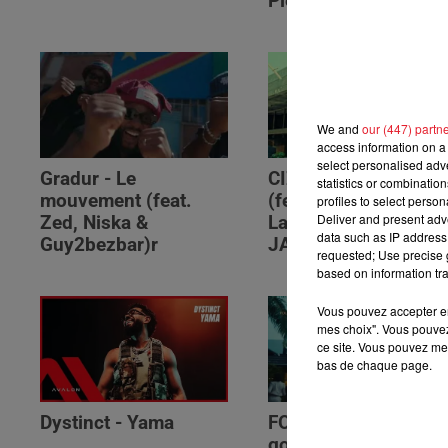
Please (feat. RSKO)
We and
our (447) partn
access information on a 
select personalised ad
Gradur - Le
CIZA - Isaka II (6am)
statistics or combinatio
mouvement (feat.
(feat. Tems, Omah
profiles to select person
Deliver and present adv
Zed, Niska &
Lay, Thukuthela &
data such as IP address 
Guy2bezbar)r
JAZZWRLD)
requested; Use precise g
based on information tra
Vous pouvez accepter en 
mes choix". Vous pouvez
ce site. Vous pouvez met
bas de chaque page.
Dystinct - Yama
FOLA & Victony -
golibe