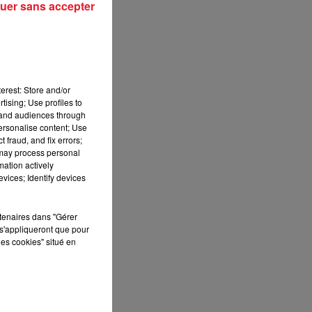
uer sans accepter
erest: Store and/or
tising; Use profiles to
tand audiences through
personalise content; Use
 fraud, and fix errors;
 may process personal
mation actively
vices; Identify devices
rtenaires dans "Gérer
s'appliqueront que pour
les cookies" situé en