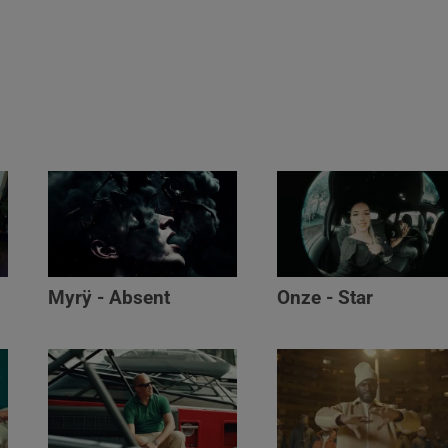
Myrÿ - Absent
Onze - Star