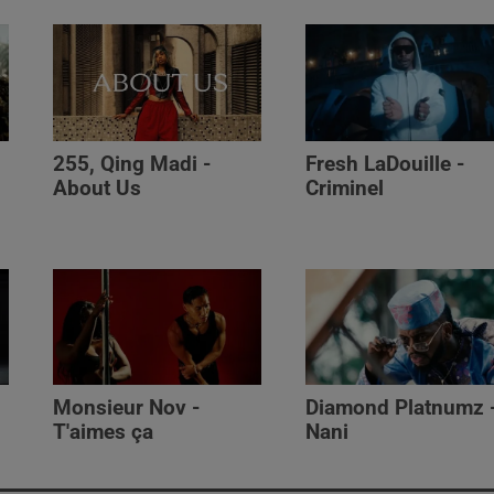
255, Qing Madi -
Fresh LaDouille -
,
About Us
Criminel
Monsieur Nov -
Diamond Platnumz 
T'aimes ça
Nani