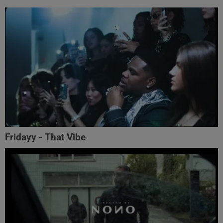
Fridayy - That Vibe