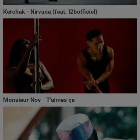
Kerchak - Nirvana (feat. ‪l2bofficiel‬)
Monsieur Nov - T'aimes ça