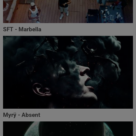
SFT - Marbella
Myrÿ - Absent