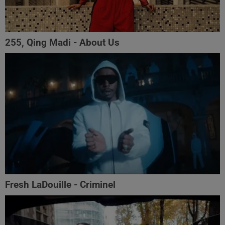
255, Qing Madi - About Us
Fresh LaDouille - Criminel