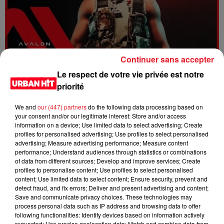
Continuer sans accepter
Dystinct - Yama
Le respect de votre vie privée est notre
priorité
We and
our (447) partners
do the following data processing based on
your consent and/or our legitimate interest: Store and/or access
information on a device; Use limited data to select advertising; Create
profiles for personalised advertising; Use profiles to select personalised
advertising; Measure advertising performance; Measure content
performance; Understand audiences through statistics or combinations
of data from different sources; Develop and improve services; Create
profiles to personalise content; Use profiles to select personalised
content; Use limited data to select content; Ensure security, prevent and
detect fraud, and fix errors; Deliver and present advertising and content;
Save and communicate privacy choices. These technologies may
process personal data such as IP address and browsing data to offer
FOLA & Victony - golibe
following functionalities: Identify devices based on information actively
requested; Use precise geolocation data; Match and combine data from