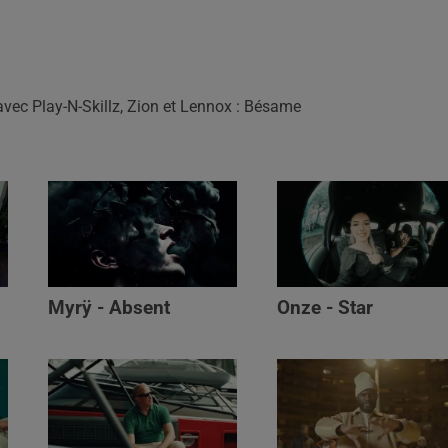
vec Play-N-Skillz, Zion et Lennox : Bésame
Myrÿ - Absent
Onze - Star