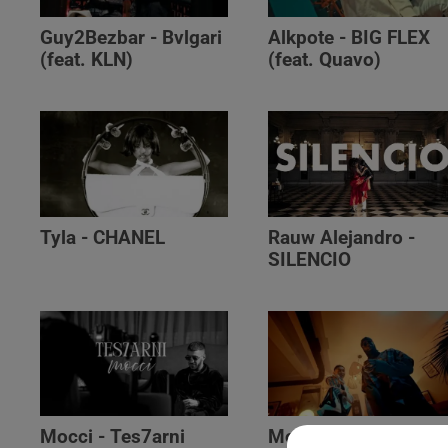
Guy2Bezbar - Bvlgari
Alkpote - BIG FLEX
(feat. KLN)
(feat. Quavo)
Tyla - CHANEL
Rauw Alejandro -
SILENCIO
Mocci - Tes7arni
Monsieur Nov‬ -