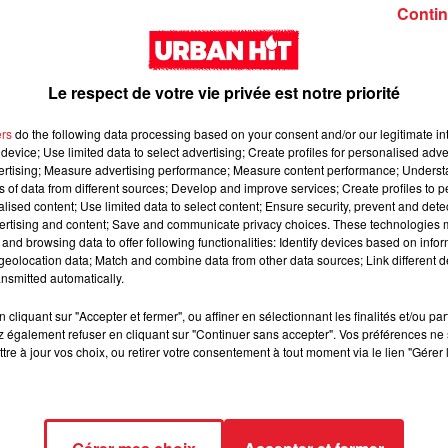
Girl (feat. Rema)
interlude Yorssy
Contin
Le respect de votre vie privée est notre priorité
ers
do the following data processing based on your consent and/or our legitimate int
device; Use limited data to select advertising; Create profiles for personalised adver
vertising; Measure advertising performance; Measure content performance; Unders
Siaka & Dr. Yaro - Les
Kore & Zamdane -
ns of data from different sources; Develop and improve services; Create profiles to 
alised content; Use limited data to select content; Ensure security, prevent and detect
Limites
Dalí
ertising and content; Save and communicate privacy choices. These technologies
and browsing data to offer following functionalities: Identify devices based on infor
eolocation data; Match and combine data from other data sources; Link different de
nsmitted automatically.
cliquant sur "Accepter et fermer", ou affiner en sélectionnant les finalités et/ou pa
 également refuser en cliquant sur "Continuer sans accepter". Vos préférences ne 
tre à jour vos choix, ou retirer votre consentement à tout moment via le lien "Gérer 
Franglish & Keblack -
Kaneki - LOC