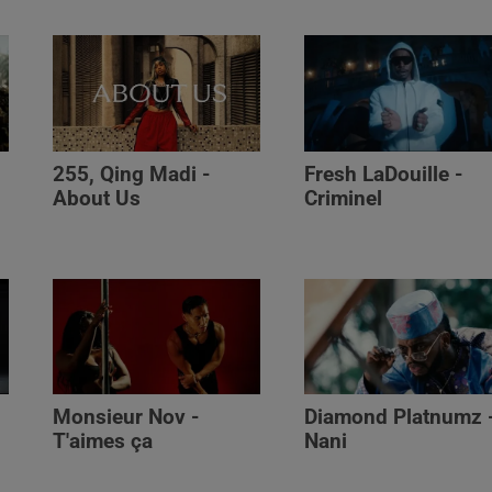
255, Qing Madi -
Fresh LaDouille -
,
About Us
Criminel
Monsieur Nov -
Diamond Platnumz 
T'aimes ça
Nani