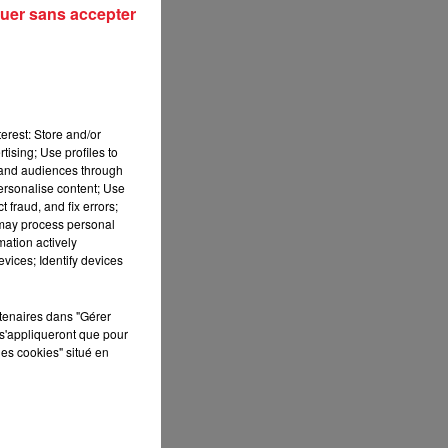
uer sans accepter
erest: Store and/or
tising; Use profiles to
tand audiences through
personalise content; Use
 fraud, and fix errors;
 may process personal
mation actively
vices; Identify devices
rtenaires dans "Gérer
s'appliqueront que pour
les cookies" situé en