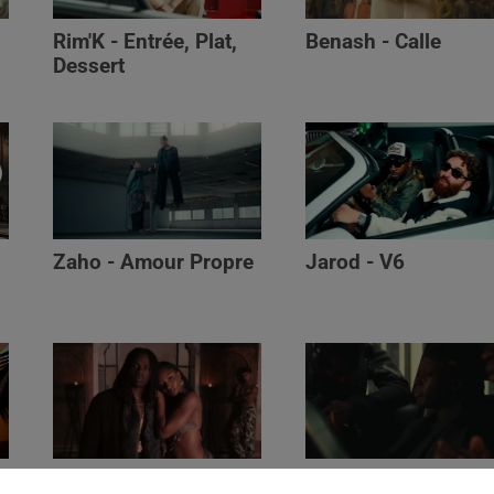
Rim'K - Entrée, Plat,
Benash - Calle
Dessert
Zaho - Amour Propre
Jarod - V6
Ayra Starr - Who’s Dat
Saaro - Star /