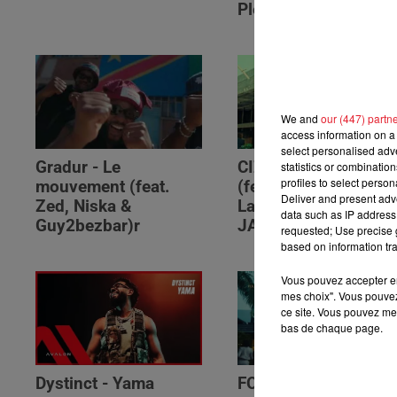
Please (feat. RSKO)
We and
our (447) partn
access information on a 
select personalised ad
Gradur - Le
CIZA - Isaka II (6am)
statistics or combinatio
profiles to select person
mouvement (feat.
(feat. Tems, Omah
Deliver and present adv
Zed, Niska &
Lay, Thukuthela &
data such as IP address 
Guy2bezbar)r
JAZZWRLD)
requested; Use precise g
based on information tra
Vous pouvez accepter en 
mes choix". Vous pouvez
ce site. Vous pouvez met
bas de chaque page.
Dystinct - Yama
FOLA & Victony -