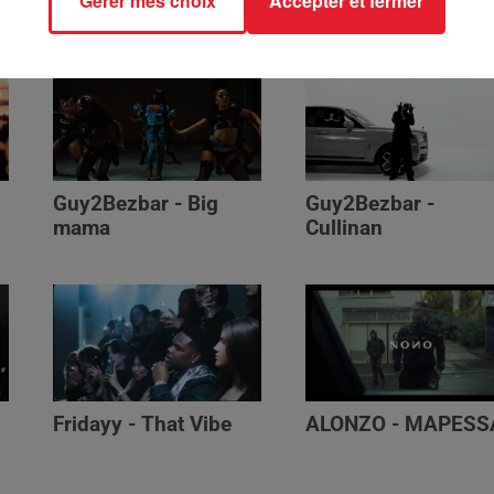
Gérer mes choix
Accepter et fermer
Génération Impolie
Guy2Bezbar - Big
Guy2Bezbar -
mama
Cullinan
Fridayy - That Vibe
ALONZO - MAPESS