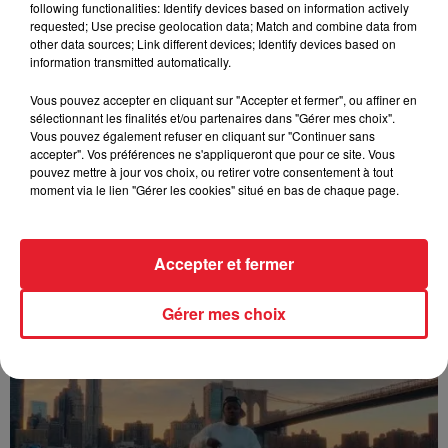
following functionalities: Identify devices based on information actively
FOLA & Victony - golibe
requested; Use precise geolocation data; Match and combine data from
other data sources; Link different devices; Identify devices based on
information transmitted automatically.
Vous pouvez accepter en cliquant sur "Accepter et fermer", ou affiner en
sélectionnant les finalités et/ou partenaires dans "Gérer mes choix".
Vous pouvez également refuser en cliquant sur "Continuer sans
accepter". Vos préférences ne s'appliqueront que pour ce site. Vous
pouvez mettre à jour vos choix, ou retirer votre consentement à tout
moment via le lien "Gérer les cookies" situé en bas de chaque page.
Accepter et fermer
Franglish & Keblack - Génération Impolie
Gérer mes choix