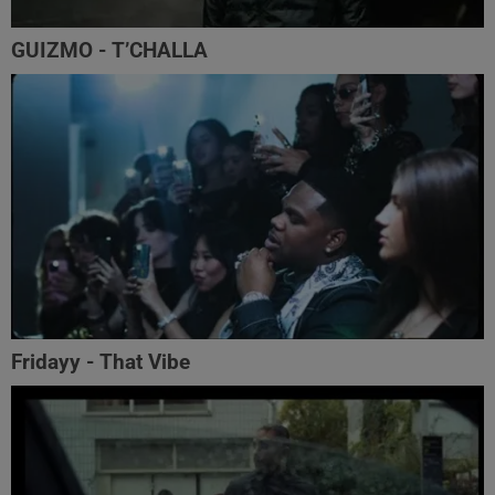
GUIZMO - T’CHALLA
Fridayy - That Vibe