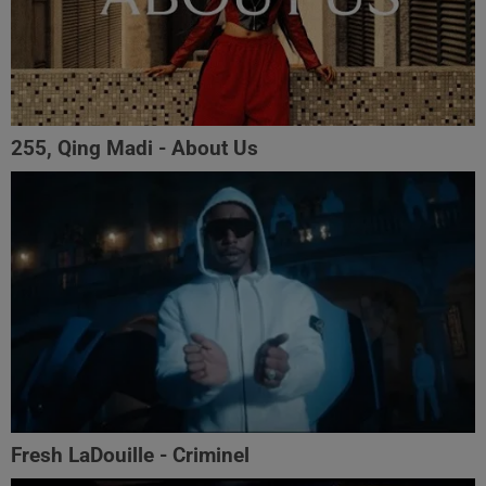
255, Qing Madi - About Us
Fresh LaDouille - Criminel