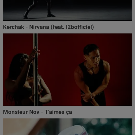
Kerchak - Nirvana (feat. ‪l2bofficiel‬)
Monsieur Nov - T'aimes ça