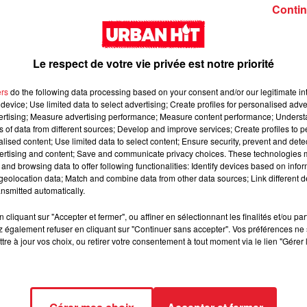
Girl (feat. Rema)
interlude Yorssy
Contin
Le respect de votre vie privée est notre priorité
ers
do the following data processing based on your consent and/or our legitimate int
device; Use limited data to select advertising; Create profiles for personalised adver
vertising; Measure advertising performance; Measure content performance; Unders
Siaka & Dr. Yaro - Les
Kore & Zamdane -
ns of data from different sources; Develop and improve services; Create profiles to 
alised content; Use limited data to select content; Ensure security, prevent and detect
Limites
Dalí
ertising and content; Save and communicate privacy choices. These technologies
and browsing data to offer following functionalities: Identify devices based on infor
eolocation data; Match and combine data from other data sources; Link different de
nsmitted automatically.
cliquant sur "Accepter et fermer", ou affiner en sélectionnant les finalités et/ou pa
 également refuser en cliquant sur "Continuer sans accepter". Vos préférences ne 
tre à jour vos choix, ou retirer votre consentement à tout moment via le lien "Gérer 
Franglish & Keblack -
Kaneki - LOC