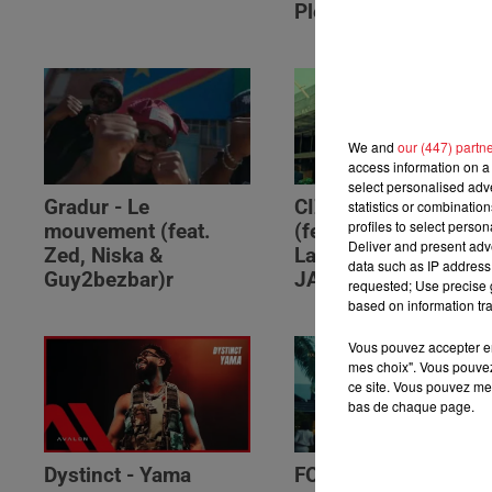
Please (feat. RSKO)
We and
our (447) partn
access information on a 
select personalised ad
Gradur - Le
CIZA - Isaka II (6am)
statistics or combinatio
profiles to select person
mouvement (feat.
(feat. Tems, Omah
Deliver and present adv
Zed, Niska &
Lay, Thukuthela &
data such as IP address 
Guy2bezbar)r
JAZZWRLD)
requested; Use precise g
based on information tra
Vous pouvez accepter en 
mes choix". Vous pouvez
ce site. Vous pouvez met
bas de chaque page.
Dystinct - Yama
FOLA & Victony -