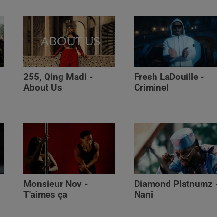
255, Qing Madi -
Fresh LaDouille -
,
About Us
Criminel
Monsieur Nov -
Diamond Platnumz 
T'aimes ça
Nani