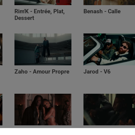
Rim'K - Entrée, Plat,
Benash - Calle
Dessert
Zaho - Amour Propre
Jarod - V6
Ayra Starr - Who’s Dat
Saaro - Star /