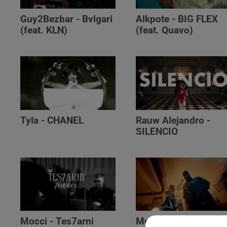
Guy2Bezbar - Bvlgari
Alkpote - BIG FLEX
(feat. KLN)
(feat. Quavo)
Tyla - CHANEL
Rauw Alejandro -
SILENCIO
Mocci - Tes7arni
Monsieur Nov‬ -