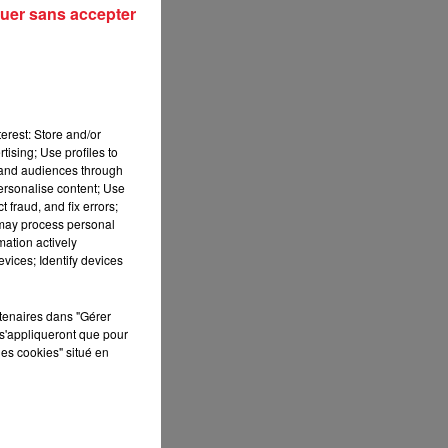
uer sans accepter
erest: Store and/or
tising; Use profiles to
tand audiences through
personalise content; Use
 fraud, and fix errors;
 may process personal
mation actively
vices; Identify devices
rtenaires dans "Gérer
s'appliqueront que pour
les cookies" situé en