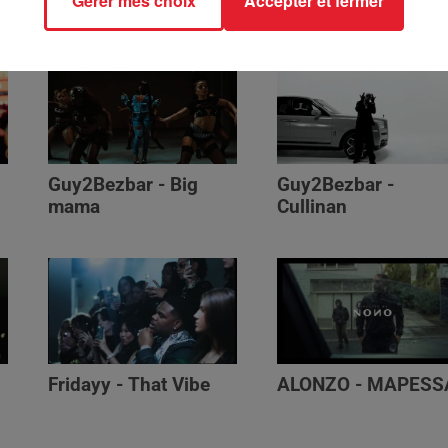
Gérer mes choix
Accepter et fermer
Génération Impolie
Guy2Bezbar - Big
Guy2Bezbar -
mama
Cullinan
Fridayy - That Vibe
ALONZO - MAPESS