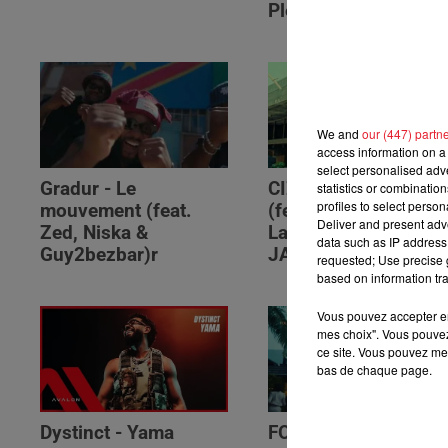
Please (feat. RSKO)
We and
our (447) partn
access information on a 
select personalised ad
Gradur - Le
CIZA - Isaka II (6am)
statistics or combinatio
profiles to select person
mouvement (feat.
(feat. Tems, Omah
Deliver and present adv
Zed, Niska &
Lay, Thukuthela &
data such as IP address 
Guy2bezbar)r
JAZZWRLD)
requested; Use precise g
based on information tra
Vous pouvez accepter en 
mes choix". Vous pouvez
ce site. Vous pouvez met
bas de chaque page.
Dystinct - Yama
FOLA & Victony -