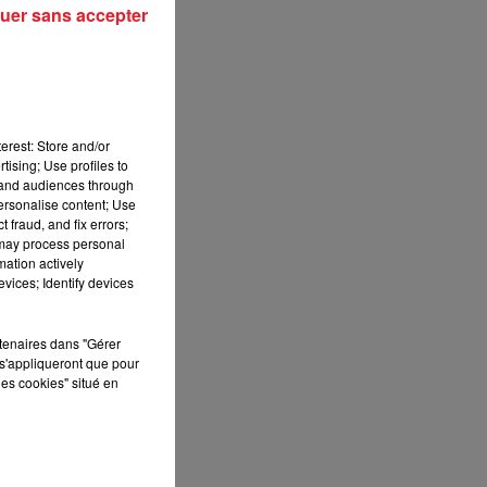
uer sans accepter
erest: Store and/or
tising; Use profiles to
tand audiences through
personalise content; Use
 fraud, and fix errors;
 may process personal
mation actively
vices; Identify devices
rtenaires dans "Gérer
s'appliqueront que pour
les cookies" situé en