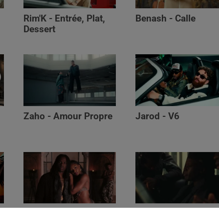
Rim'K - Entrée, Plat,
Benash - Calle
Dessert
Zaho - Amour Propre
Jarod - V6
Ayra Starr - Who’s Dat
Saaro - Star /