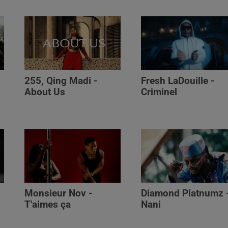
255, Qing Madi -
Fresh LaDouille -
,
About Us
Criminel
Monsieur Nov -
Diamond Platnumz 
T'aimes ça
Nani