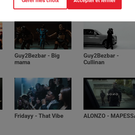
Gérer mes choix
Accepter et fermer
Génération Impolie
Guy2Bezbar - Big
Guy2Bezbar -
mama
Cullinan
Fridayy - That Vibe
ALONZO - MAPESS