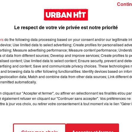
Girl (feat. Rema)
interlude Yorssy
Contin
Le respect de votre vie privée est notre priorité
ers
do the following data processing based on your consent and/or our legitimate int
device; Use limited data to select advertising; Create profiles for personalised adver
vertising; Measure advertising performance; Measure content performance; Unders
Siaka & Dr. Yaro - Les
Kore & Zamdane -
ns of data from different sources; Develop and improve services; Create profiles to 
alised content; Use limited data to select content; Ensure security, prevent and detect
Limites
Dalí
ertising and content; Save and communicate privacy choices. These technologies
and browsing data to offer following functionalities: Identify devices based on infor
eolocation data; Match and combine data from other data sources; Link different de
nsmitted automatically.
cliquant sur "Accepter et fermer", ou affiner en sélectionnant les finalités et/ou pa
 également refuser en cliquant sur "Continuer sans accepter". Vos préférences ne 
tre à jour vos choix, ou retirer votre consentement à tout moment via le lien "Gérer 
Franglish & Keblack -
Kaneki - LOC