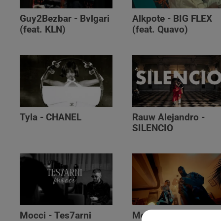
Guy2Bezbar - Bvlgari
Alkpote - BIG FLEX
(feat. KLN)
(feat. Quavo)
Tyla - CHANEL
Rauw Alejandro -
SILENCIO
Mocci - Tes7arni
Monsieur Nov‬ -