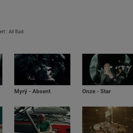
rt : All Bad
Myrÿ - Absent
Onze - Star