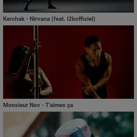
Kerchak - Nirvana (feat. ‪l2bofficiel‬)
Monsieur Nov - T'aimes ça