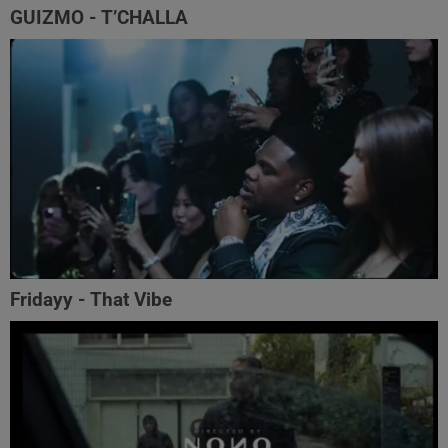
GUIZMO - T’CHALLA
Fridayy - That Vibe