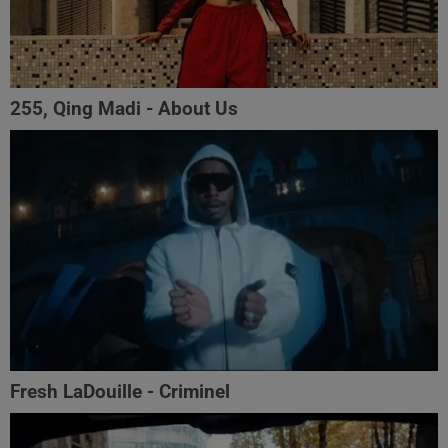
255, Qing Madi - About Us
Fresh LaDouille - Criminel