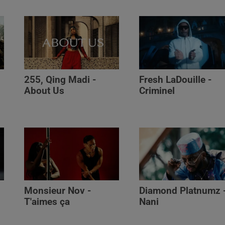
255, Qing Madi -
Fresh LaDouille -
,
About Us
Criminel
Monsieur Nov -
Diamond Platnumz 
T'aimes ça
Nani