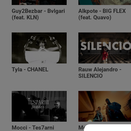
Guy2Bezbar - Bvlgari
Alkpote - BIG FLEX
(feat. KLN)
(feat. Quavo)
Tyla - CHANEL
Rauw Alejandro -
SILENCIO
Mocci - Tes7arni
Monsieur Nov‬ -