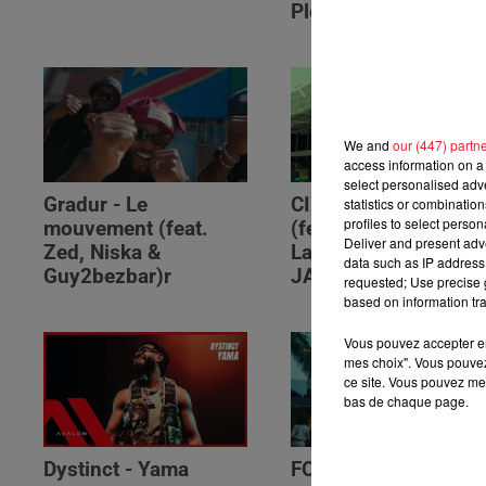
Please (feat. RSKO)
We and
our (447) partn
access information on a 
select personalised ad
Gradur - Le
CIZA - Isaka II (6am)
statistics or combinatio
profiles to select person
mouvement (feat.
(feat. Tems, Omah
Deliver and present adv
Zed, Niska &
Lay, Thukuthela &
data such as IP address 
Guy2bezbar)r
JAZZWRLD)
requested; Use precise g
based on information tra
Vous pouvez accepter en 
mes choix". Vous pouvez
ce site. Vous pouvez met
bas de chaque page.
Dystinct - Yama
FOLA & Victony -