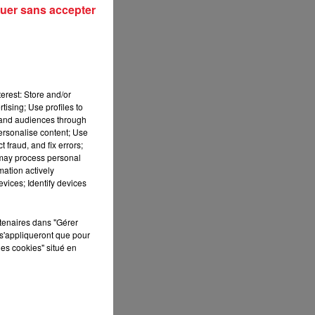
uer sans accepter
erest: Store and/or
tising; Use profiles to
tand audiences through
personalise content; Use
 fraud, and fix errors;
 may process personal
mation actively
vices; Identify devices
rtenaires dans "Gérer
s'appliqueront que pour
les cookies" situé en