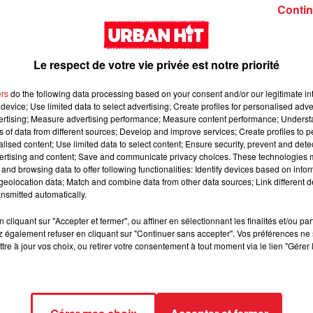
Girl (feat. Rema)
interlude Yorssy
Contin
Le respect de votre vie privée est notre priorité
ers
do the following data processing based on your consent and/or our legitimate int
device; Use limited data to select advertising; Create profiles for personalised adver
vertising; Measure advertising performance; Measure content performance; Unders
Siaka & Dr. Yaro - Les
Kore & Zamdane -
ns of data from different sources; Develop and improve services; Create profiles to 
alised content; Use limited data to select content; Ensure security, prevent and detect
Limites
Dalí
ertising and content; Save and communicate privacy choices. These technologies
and browsing data to offer following functionalities: Identify devices based on infor
eolocation data; Match and combine data from other data sources; Link different de
nsmitted automatically.
cliquant sur "Accepter et fermer", ou affiner en sélectionnant les finalités et/ou pa
 également refuser en cliquant sur "Continuer sans accepter". Vos préférences ne 
tre à jour vos choix, ou retirer votre consentement à tout moment via le lien "Gérer 
Franglish & Keblack -
Kaneki - LOC