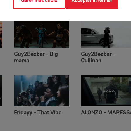
Gérer mes choix
Accepter et fermer
Génération Impolie
Guy2Bezbar - Big
Guy2Bezbar -
mama
Cullinan
Fridayy - That Vibe
ALONZO - MAPESS