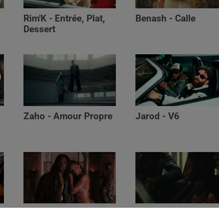
Rim'K - Entrée, Plat,
Benash - Calle
Dessert
Zaho - Amour Propre
Jarod - V6
Ayra Starr - Who’s Dat
Saaro - Star /