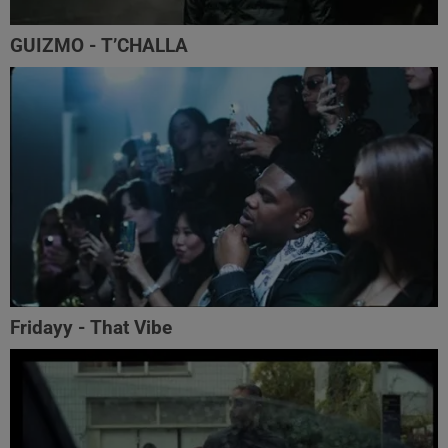
GUIZMO - T’CHALLA
Fridayy - That Vibe