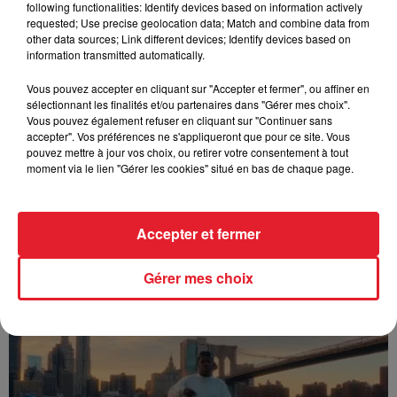
following functionalities: Identify devices based on information actively
FOLA & Victony - golibe
requested; Use precise geolocation data; Match and combine data from
other data sources; Link different devices; Identify devices based on
information transmitted automatically.
Vous pouvez accepter en cliquant sur "Accepter et fermer", ou affiner en
sélectionnant les finalités et/ou partenaires dans "Gérer mes choix".
Vous pouvez également refuser en cliquant sur "Continuer sans
accepter". Vos préférences ne s'appliqueront que pour ce site. Vous
pouvez mettre à jour vos choix, ou retirer votre consentement à tout
moment via le lien "Gérer les cookies" situé en bas de chaque page.
Accepter et fermer
Franglish & Keblack - Génération Impolie
Gérer mes choix