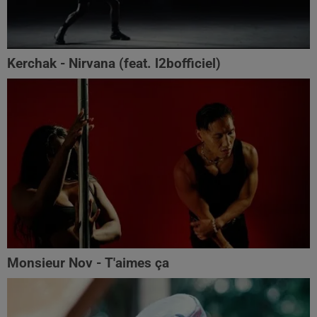
Kerchak - Nirvana (feat. ‪l2bofficiel‬)
Monsieur Nov - T'aimes ça