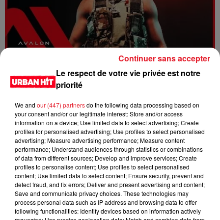
Continuer sans accepter
Dystinct - Yama
Le respect de votre vie privée est notre
priorité
We and
our (447) partners
do the following data processing based on
your consent and/or our legitimate interest: Store and/or access
information on a device; Use limited data to select advertising; Create
profiles for personalised advertising; Use profiles to select personalised
advertising; Measure advertising performance; Measure content
performance; Understand audiences through statistics or combinations
of data from different sources; Develop and improve services; Create
profiles to personalise content; Use profiles to select personalised
content; Use limited data to select content; Ensure security, prevent and
detect fraud, and fix errors; Deliver and present advertising and content;
Save and communicate privacy choices. These technologies may
process personal data such as IP address and browsing data to offer
FOLA & Victony - golibe
following functionalities: Identify devices based on information actively
requested; Use precise geolocation data; Match and combine data from