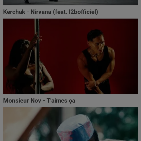
Kerchak - Nirvana (feat. ‪l2bofficiel‬)
Monsieur Nov - T'aimes ça