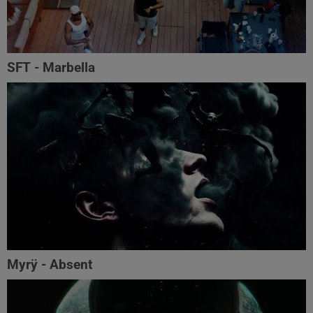
SFT - Marbella
Myrÿ - Absent