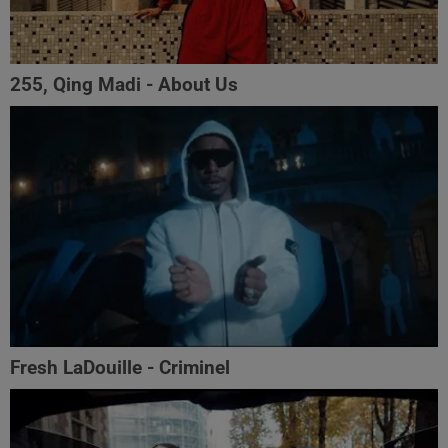
255, Qing Madi - About Us
Fresh LaDouille - Criminel