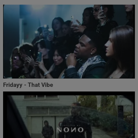
Fridayy - That Vibe