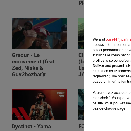
Please (feat. RSKO)
We and
our (447) partn
access information on a 
select personalised ad
Gradur - Le
CIZA - Isaka II (6am)
statistics or combinatio
profiles to select person
mouvement (feat.
(feat. Tems, Omah
Deliver and present adv
Zed, Niska &
Lay, Thukuthela &
data such as IP address 
Guy2bezbar)r
JAZZWRLD)
requested; Use precise g
based on information tra
Vous pouvez accepter en 
mes choix". Vous pouvez
ce site. Vous pouvez met
bas de chaque page.
Dystinct - Yama
FOLA & Victony -