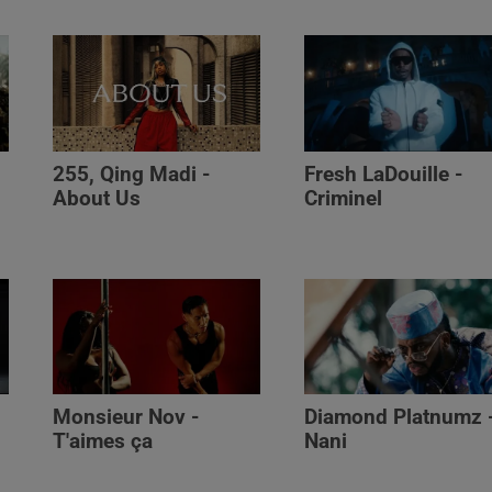
255, Qing Madi -
Fresh LaDouille -
,
About Us
Criminel
Monsieur Nov -
Diamond Platnumz 
T'aimes ça
Nani