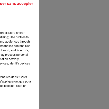
uer sans accepter
erest: Store and/or
tising; Use profiles to
tand audiences through
personalise content; Use
 fraud, and fix errors;
 may process personal
mation actively
vices; Identify devices
rtenaires dans "Gérer
s'appliqueront que pour
les cookies" situé en