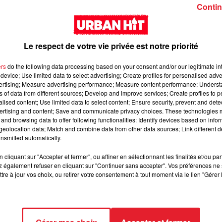
Girl (feat. Rema)
interlude Yorssy
Contin
Le respect de votre vie privée est notre priorité
ers
do the following data processing based on your consent and/or our legitimate int
device; Use limited data to select advertising; Create profiles for personalised adver
vertising; Measure advertising performance; Measure content performance; Unders
Siaka & Dr. Yaro - Les
Kore & Zamdane -
ns of data from different sources; Develop and improve services; Create profiles to 
alised content; Use limited data to select content; Ensure security, prevent and detect
Limites
Dalí
ertising and content; Save and communicate privacy choices. These technologies
and browsing data to offer following functionalities: Identify devices based on infor
eolocation data; Match and combine data from other data sources; Link different de
nsmitted automatically.
cliquant sur "Accepter et fermer", ou affiner en sélectionnant les finalités et/ou pa
 également refuser en cliquant sur "Continuer sans accepter". Vos préférences ne 
tre à jour vos choix, ou retirer votre consentement à tout moment via le lien "Gérer 
Franglish & Keblack -
Kaneki - LOC