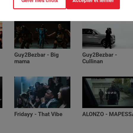
Gérer mes choix
Accepter et fermer
Génération Impolie
Guy2Bezbar - Big
Guy2Bezbar -
mama
Cullinan
Fridayy - That Vibe
ALONZO - MAPESS