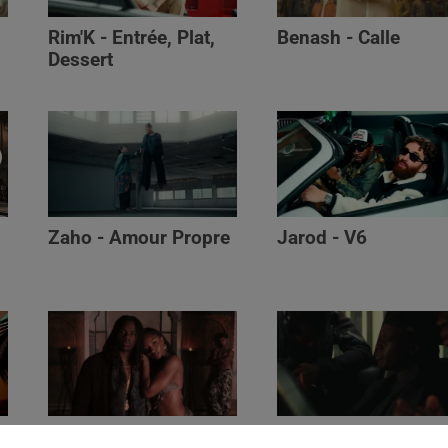
Rim'K - Entrée, Plat,
Benash - Calle
Dessert
Zaho - Amour Propre
Jarod - V6
Ayra Starr - Who’s Dat
Saaro - Star /