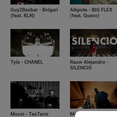
Guy2Bezbar - Bvlgari
Alkpote - BIG FLEX
(feat. KLN)
(feat. Quavo)
Tyla - CHANEL
Rauw Alejandro -
SILENCIO
Mocci - Tes7arni
Monsieur Nov‬ -