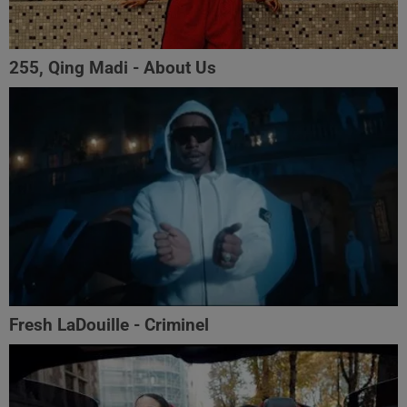
255, Qing Madi - About Us
Fresh LaDouille - Criminel