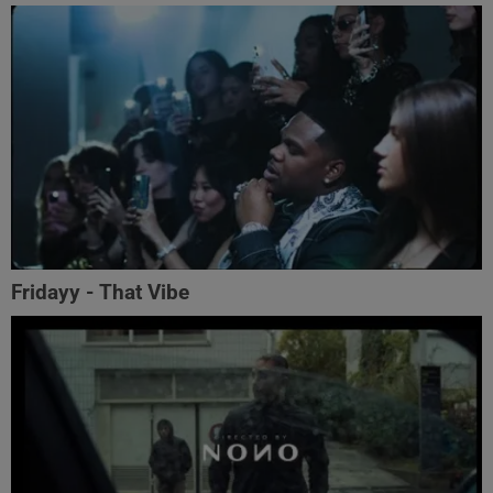
Fridayy - That Vibe