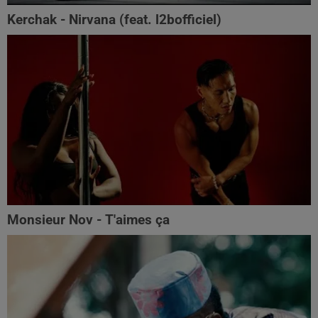
Kerchak - Nirvana (feat. ‪l2bofficiel‬)
Monsieur Nov - T'aimes ça