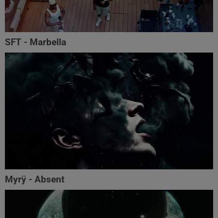
SFT - Marbella
Myrÿ - Absent