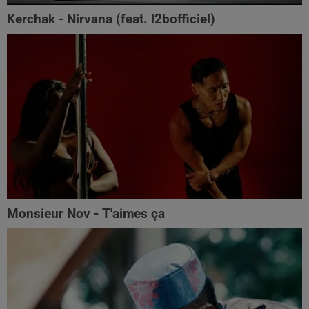
Kerchak - Nirvana (feat. ‪l2bofficiel‬)
Monsieur Nov - T'aimes ça