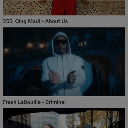
255, Qing Madi - About Us
Fresh LaDouille - Criminel