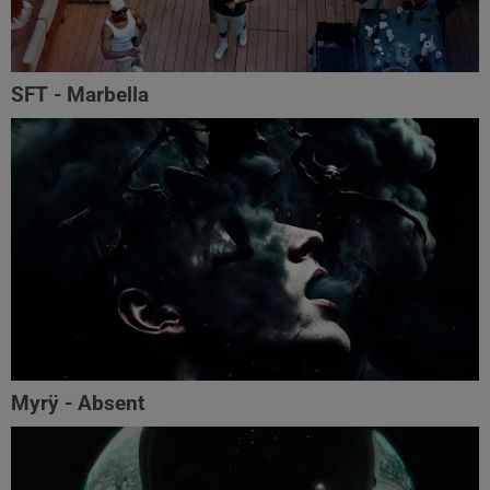
SFT - Marbella
Myrÿ - Absent