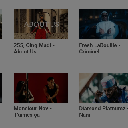
255, Qing Madi -
Fresh LaDouille -
,
About Us
Criminel
Monsieur Nov -
Diamond Platnumz 
T'aimes ça
Nani