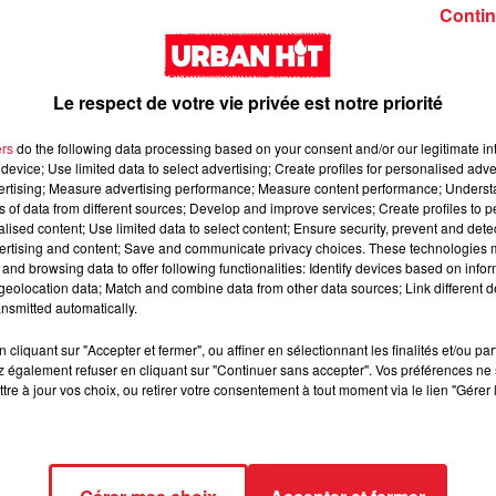
Girl (feat. Rema)
interlude Yorssy
Contin
Le respect de votre vie privée est notre priorité
ers
do the following data processing based on your consent and/or our legitimate int
device; Use limited data to select advertising; Create profiles for personalised adver
vertising; Measure advertising performance; Measure content performance; Unders
Siaka & Dr. Yaro - Les
Kore & Zamdane -
ns of data from different sources; Develop and improve services; Create profiles to 
alised content; Use limited data to select content; Ensure security, prevent and detect
Limites
Dalí
ertising and content; Save and communicate privacy choices. These technologies
and browsing data to offer following functionalities: Identify devices based on infor
eolocation data; Match and combine data from other data sources; Link different de
nsmitted automatically.
cliquant sur "Accepter et fermer", ou affiner en sélectionnant les finalités et/ou pa
 également refuser en cliquant sur "Continuer sans accepter". Vos préférences ne 
tre à jour vos choix, ou retirer votre consentement à tout moment via le lien "Gérer 
Franglish & Keblack -
Kaneki - LOC