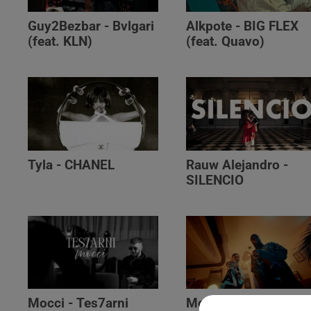
Guy2Bezbar - Bvlgari
Alkpote - BIG FLEX
(feat. KLN)
(feat. Quavo)
Tyla - CHANEL
Rauw Alejandro -
SILENCIO
Mocci - Tes7arni
Monsieur Nov‬ -