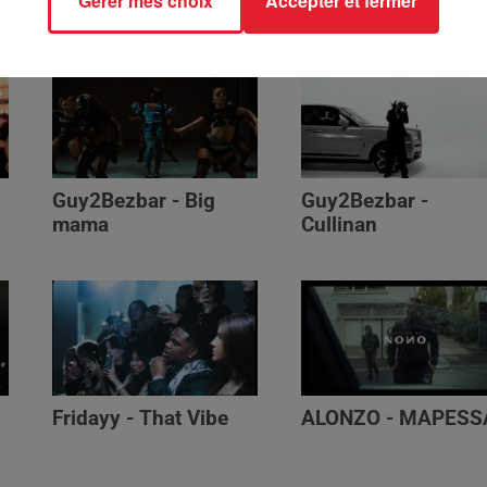
Gérer mes choix
Accepter et fermer
Génération Impolie
Guy2Bezbar - Big
Guy2Bezbar -
mama
Cullinan
Fridayy - That Vibe
ALONZO - MAPESS