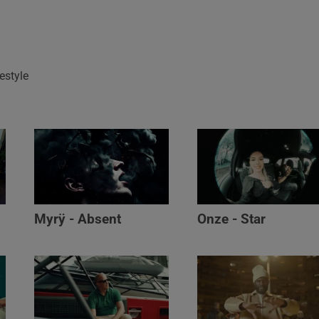
estyle
Myrÿ - Absent
Onze - Star