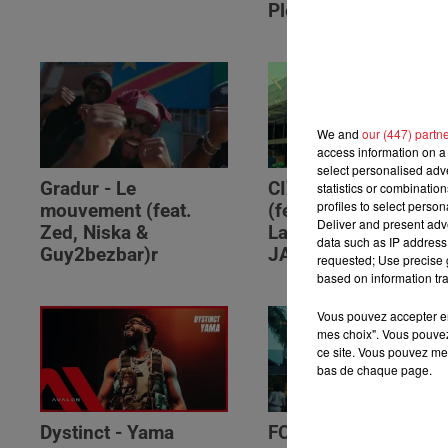
Please (feat. RSKO)
We and
our (447) partn
access information on a 
select personalised ad
Gradur - Le
CIZA - Isaka II (6am)
statistics or combinatio
profiles to select person
mouvement (feat.
(feat. Tems, Omah
Deliver and present adv
Zed, Niska &
Lay, Thukuthela &
data such as IP address 
Guy2bezbar)r
JAZZWRLD)
requested; Use precise g
based on information tra
Vous pouvez accepter en 
mes choix". Vous pouvez
ce site. Vous pouvez met
bas de chaque page.
Dystinct - Yama
FOLA & Victony -