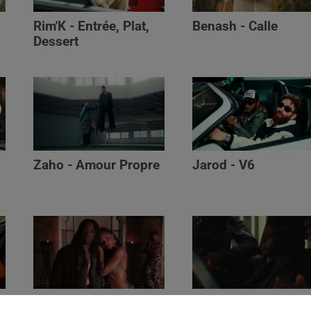
Rim'K - Entrée, Plat,
Benash - Calle
Dessert
Zaho - Amour Propre
Jarod - V6
Ayra Starr - Who’s Dat
Saaro - Star /