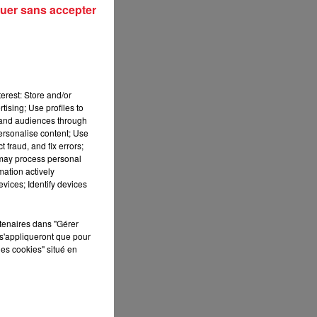
uer sans accepter
erest: Store and/or
tising; Use profiles to
tand audiences through
personalise content; Use
 fraud, and fix errors;
 may process personal
mation actively
vices; Identify devices
rtenaires dans "Gérer
s'appliqueront que pour
les cookies" situé en