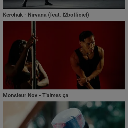
Kerchak - Nirvana (feat. ‪l2bofficiel‬)
Monsieur Nov - T'aimes ça