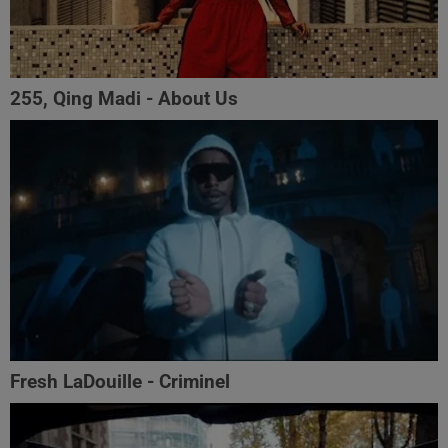
255, Qing Madi - About Us
Fresh LaDouille - Criminel