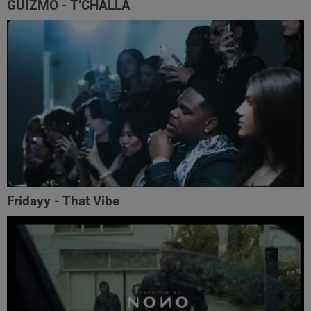
GUIZMO - T’CHALLA
Fridayy - That Vibe