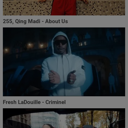
255, Qing Madi - About Us
Fresh LaDouille - Criminel