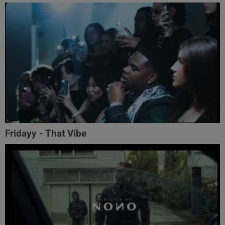
Fridayy - That Vibe