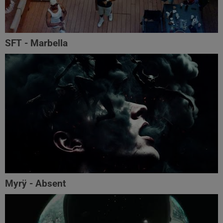
SFT - Marbella
Myrÿ - Absent