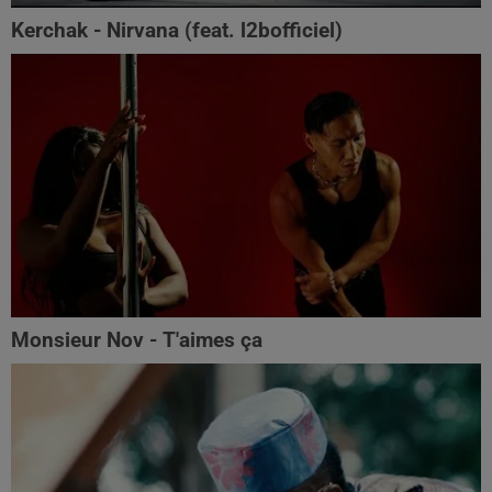
Kerchak - Nirvana (feat. ‪l2bofficiel‬)
Monsieur Nov - T'aimes ça