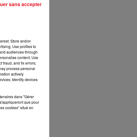
uer sans accepter
erest: Store and/or
tising; Use profiles to
tand audiences through
personalise content; Use
 fraud, and fix errors;
 may process personal
mation actively
vices; Identify devices
rtenaires dans "Gérer
s'appliqueront que pour
les cookies" situé en