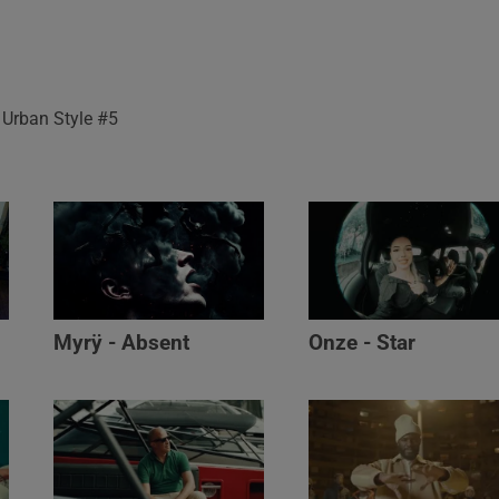
 Urban Style #5
Myrÿ - Absent
Onze - Star