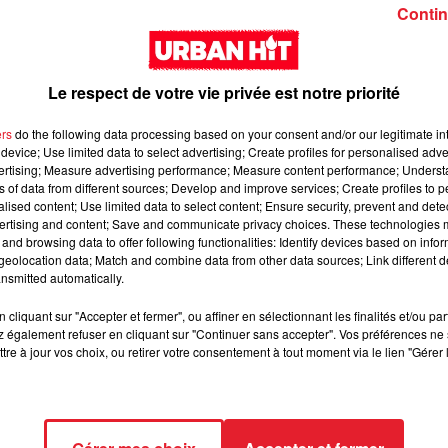
Girl (feat. Rema)
interlude Yorssy
Contin
Le respect de votre vie privée est notre priorité
ers
do the following data processing based on your consent and/or our legitimate int
device; Use limited data to select advertising; Create profiles for personalised adver
vertising; Measure advertising performance; Measure content performance; Unders
Siaka & Dr. Yaro - Les
Kore & Zamdane -
ns of data from different sources; Develop and improve services; Create profiles to 
alised content; Use limited data to select content; Ensure security, prevent and detect
Limites
Dalí
ertising and content; Save and communicate privacy choices. These technologies
and browsing data to offer following functionalities: Identify devices based on infor
eolocation data; Match and combine data from other data sources; Link different de
nsmitted automatically.
cliquant sur "Accepter et fermer", ou affiner en sélectionnant les finalités et/ou pa
 également refuser en cliquant sur "Continuer sans accepter". Vos préférences ne 
tre à jour vos choix, ou retirer votre consentement à tout moment via le lien "Gérer 
Franglish & Keblack -
Kaneki - LOC