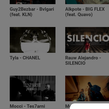
Guy2Bezbar - Bvlgari
Alkpote - BIG FLEX
(feat. KLN)
(feat. Quavo)
Tyla - CHANEL
Rauw Alejandro -
SILENCIO
Mocci - Tes7arni
Monsieur Nov‬ -