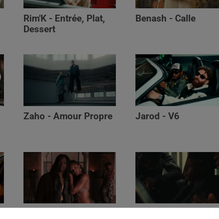
Rim'K - Entrée, Plat,
Benash - Calle
Dessert
Zaho - Amour Propre
Jarod - V6
Ayra Starr - Who’s Dat
Saaro - Star /