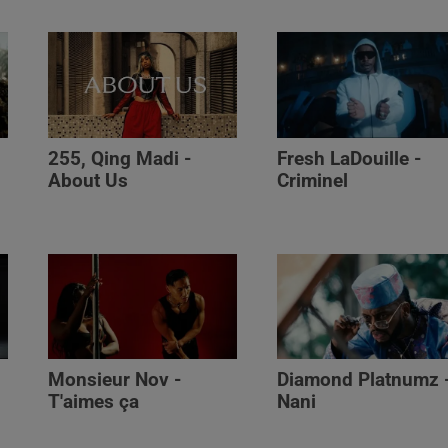
255, Qing Madi -
Fresh LaDouille -
,
About Us
Criminel
Monsieur Nov -
Diamond Platnumz 
T'aimes ça
Nani