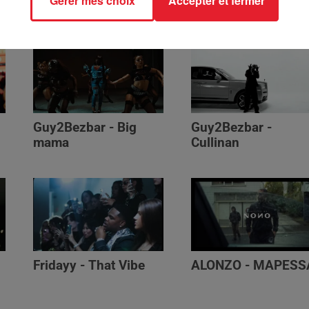
Gérer mes choix
Accepter et fermer
Génération Impolie
Guy2Bezbar - Big
Guy2Bezbar -
mama
Cullinan
Fridayy - That Vibe
ALONZO - MAPESS