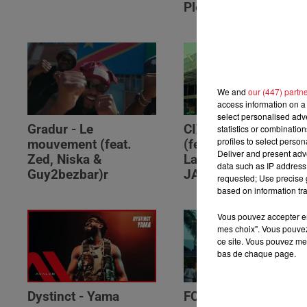
Please (feat. RSKO)
We and
our (447) partn
access information on a 
select personalised ad
Gradur - Le
CIZA - Isaka II (6am)
statistics or combinatio
profiles to select person
mouvement (feat.
(feat. Tems, Omah
Deliver and present adv
Zed, Niska &
Lay, Thukuthela &
data such as IP address 
Guy2bezbar)r
JAZZWRLD)
requested; Use precise g
based on information tra
Vous pouvez accepter en 
mes choix". Vous pouvez
ce site. Vous pouvez met
bas de chaque page.
Dystinct - Yama
FOLA & Victony -