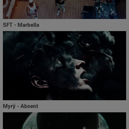
SFT - Marbella
Myrÿ - Absent