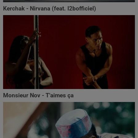
Kerchak - Nirvana (feat. ‪l2bofficiel‬)
Monsieur Nov - T'aimes ça