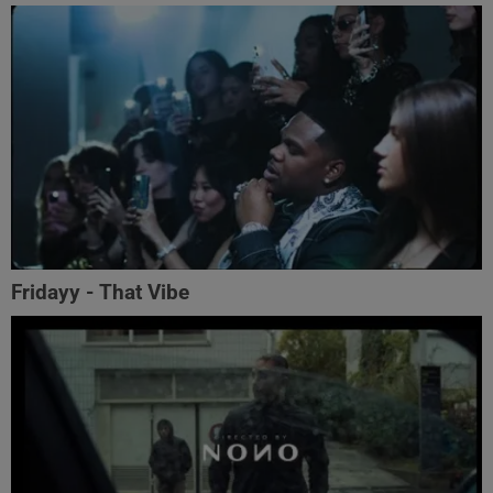
Fridayy - That Vibe