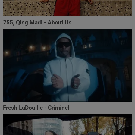
255, Qing Madi - About Us
Fresh LaDouille - Criminel