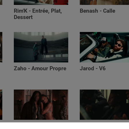
Rim'K - Entrée, Plat,
Benash - Calle
Dessert
Zaho - Amour Propre
Jarod - V6
Ayra Starr - Who’s Dat
Saaro - Star /