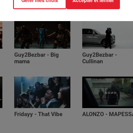
Gérer mes choix
Accepter et fermer
Génération Impolie
Guy2Bezbar - Big
Guy2Bezbar -
mama
Cullinan
Fridayy - That Vibe
ALONZO - MAPESS