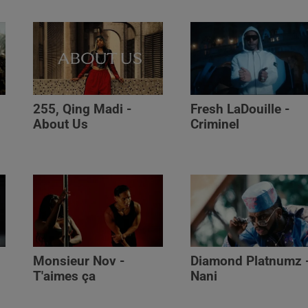
255, Qing Madi -
Fresh LaDouille -
,
About Us
Criminel
Monsieur Nov -
Diamond Platnumz 
T'aimes ça
Nani