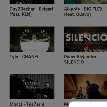
Guy2Bezbar - Bvlgari
Alkpote - BIG FLEX
(feat. KLN)
(feat. Quavo)
Tyla - CHANEL
Rauw Alejandro -
SILENCIO
Mocci - Tes7arni
Monsieur Nov‬ -