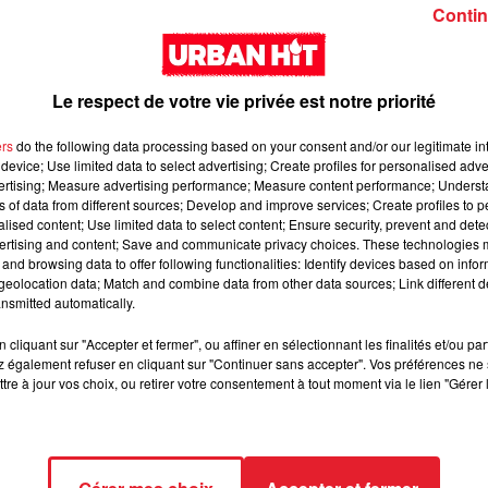
Girl (feat. Rema)
interlude Yorssy
Contin
Le respect de votre vie privée est notre priorité
ers
do the following data processing based on your consent and/or our legitimate int
device; Use limited data to select advertising; Create profiles for personalised adver
vertising; Measure advertising performance; Measure content performance; Unders
Siaka & Dr. Yaro - Les
Kore & Zamdane -
ns of data from different sources; Develop and improve services; Create profiles to 
alised content; Use limited data to select content; Ensure security, prevent and detect
Limites
Dalí
ertising and content; Save and communicate privacy choices. These technologies
and browsing data to offer following functionalities: Identify devices based on infor
eolocation data; Match and combine data from other data sources; Link different de
nsmitted automatically.
cliquant sur "Accepter et fermer", ou affiner en sélectionnant les finalités et/ou pa
 également refuser en cliquant sur "Continuer sans accepter". Vos préférences ne 
tre à jour vos choix, ou retirer votre consentement à tout moment via le lien "Gérer 
Franglish & Keblack -
Kaneki - LOC