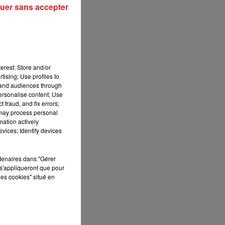
uer sans accepter
erest: Store and/or
tising; Use profiles to
tand audiences through
personalise content; Use
 fraud, and fix errors;
 may process personal
mation actively
vices; Identify devices
rtenaires dans "Gérer
s'appliqueront que pour
les cookies" situé en