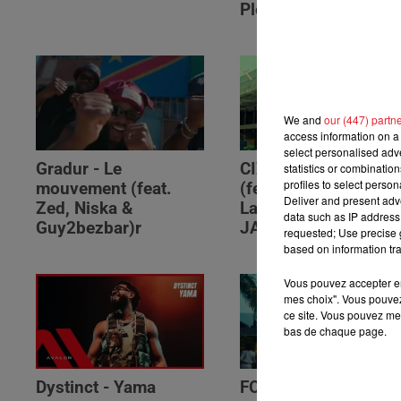
Please (feat. RSKO)
We and
our (447) partn
access information on a 
select personalised ad
Gradur - Le
CIZA - Isaka II (6am)
statistics or combinatio
profiles to select person
mouvement (feat.
(feat. Tems, Omah
Deliver and present adv
Zed, Niska &
Lay, Thukuthela &
data such as IP address 
Guy2bezbar)r
JAZZWRLD)
requested; Use precise g
based on information tra
Vous pouvez accepter en 
mes choix". Vous pouvez
ce site. Vous pouvez met
bas de chaque page.
Dystinct - Yama
FOLA & Victony -