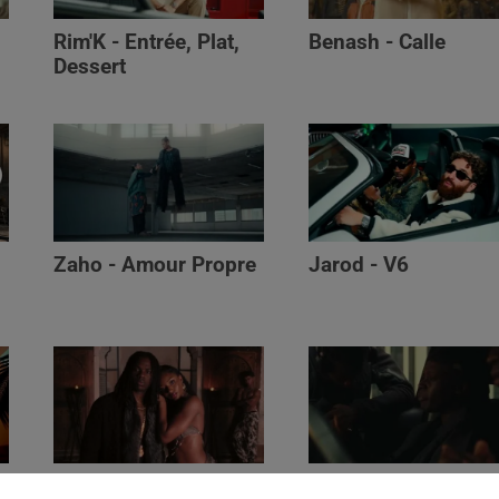
Rim'K - Entrée, Plat,
Benash - Calle
Dessert
Zaho - Amour Propre
Jarod - V6
Ayra Starr - Who’s Dat
Saaro - Star /