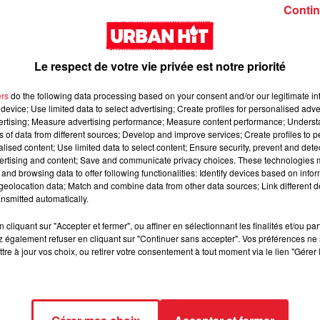
Girl (feat. Rema)
interlude Yorssy
Contin
Le respect de votre vie privée est notre priorité
ers
do the following data processing based on your consent and/or our legitimate int
device; Use limited data to select advertising; Create profiles for personalised adver
vertising; Measure advertising performance; Measure content performance; Unders
Siaka & Dr. Yaro - Les
Kore & Zamdane -
ns of data from different sources; Develop and improve services; Create profiles to 
alised content; Use limited data to select content; Ensure security, prevent and detect
Limites
Dalí
ertising and content; Save and communicate privacy choices. These technologies
and browsing data to offer following functionalities: Identify devices based on infor
eolocation data; Match and combine data from other data sources; Link different de
nsmitted automatically.
cliquant sur "Accepter et fermer", ou affiner en sélectionnant les finalités et/ou pa
 également refuser en cliquant sur "Continuer sans accepter". Vos préférences ne 
tre à jour vos choix, ou retirer votre consentement à tout moment via le lien "Gérer 
Franglish & Keblack -
Kaneki - LOC