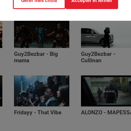
Gérer mes choix
Accepter et fermer
Génération Impolie
Guy2Bezbar - Big
Guy2Bezbar -
mama
Cullinan
Fridayy - That Vibe
ALONZO - MAPESS