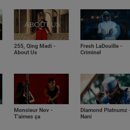
255, Qing Madi -
Fresh LaDouille -
,
About Us
Criminel
Monsieur Nov -
Diamond Platnumz 
T'aimes ça
Nani