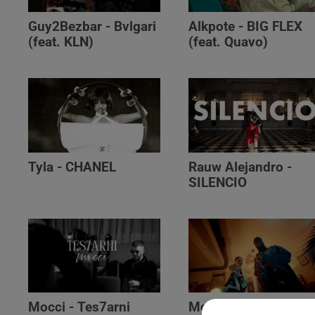
Guy2Bezbar - Bvlgari
Alkpote - BIG FLEX
(feat. KLN)
(feat. Quavo)
Tyla - CHANEL
Rauw Alejandro -
SILENCIO
Mocci - Tes7arni
Monsieur Nov‬ -