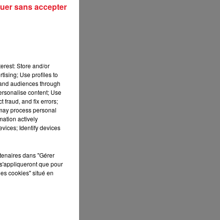
uer sans accepter
erest: Store and/or
tising; Use profiles to
tand audiences through
personalise content; Use
 fraud, and fix errors;
 may process personal
mation actively
vices; Identify devices
rtenaires dans "Gérer
s'appliqueront que pour
les cookies" situé en