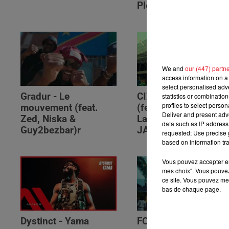
Please (feat. RSKO)
We and
our (447) partn
access information on a 
select personalised ad
Gradur - Le
CIZA - Isaka II (6am)
statistics or combinatio
profiles to select person
mouvement (feat.
(feat. Tems, Omah
Deliver and present adv
Zed, Niska &
Lay, Thukuthela &
data such as IP address 
Guy2bezbar)r
JAZZWRLD)
requested; Use precise g
based on information tra
Vous pouvez accepter en 
mes choix". Vous pouvez
ce site. Vous pouvez met
bas de chaque page.
Dystinct - Yama
FOLA & Victony -