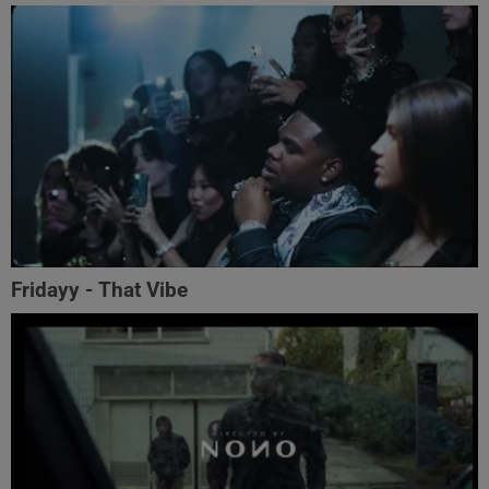
Fridayy - That Vibe