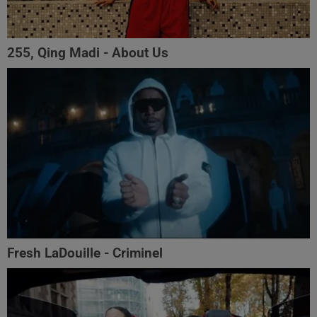
255, Qing Madi - About Us
Fresh LaDouille - Criminel