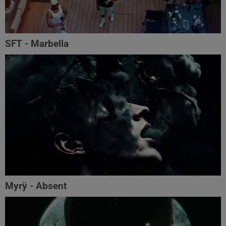
SFT - Marbella
Myrÿ - Absent